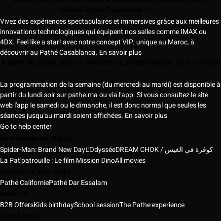
cinéma Pathé Casablanca ?
Vivez des expériences spectaculaires et immersives grâce aux meilleures
innovations technologiques qui équipent nos salles comme IMAX ou
4DX. Feel like a star! avec notre concept VIP, unique au Maroc, à
découvrir au Pathé Casablanca.
En savoir plus
À partir de quand peut-on consulter la programmation de la semaine
?
La programmation de la semaine (du mercredi au mardi) est disponible à
partir du lundi soir sur pathe.ma ou via l'app. Si vous consultez le site
web l'app le samedi ou le dimanche, il est donc normal que seules les
séances jusqu'au mardi soient affichées.
En savoir plus
Go to help center
New movies on display
Spider-Man: Brand New Day
L'Odyssée
DREAM CHOK / كوفرة في الغيس
La Pat'patrouille : Le film Mission Dino
All movies
Cinemas in your cities
Pathé Californie
Pathé Dar Essalam
About Us
B2B Offers
Kids birthday
School session
The Pathe experience
Useful links