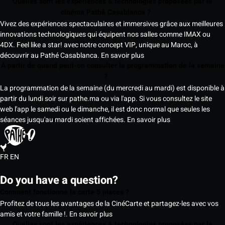
Quelles sont les expériences & technologies proposées par le
cinéma Pathé Casablanca ?
Vivez des expériences spectaculaires et immersives grâce aux meilleures
innovations technologiques qui équipent nos salles comme IMAX ou
4DX. Feel like a star! avec notre concept VIP, unique au Maroc, à
découvrir au Pathé Casablanca.
En savoir plus
À partir de quand peut-on consulter la programmation de la semaine
?
La programmation de la semaine (du mercredi au mardi) est disponible à
partir du lundi soir sur pathe.ma ou via l'app. Si vous consultez le site
web l'app le samedi ou le dimanche, il est donc normal que seules les
séances jusqu'au mardi soient affichées.
En savoir plus
FR
EN
Do you have a question?
Comment fonctionne la carte 5 places ?
Profitez de tous les avantages de la CinéCarte et partagez-les avec vos
amis et votre famille !.
En savoir plus
Quelles sont les expériences & technologies proposées par le