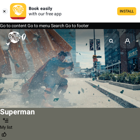
Book easily
INSTALL
with our free app
Go to content
Go to menu
Search
Go to footer
Superman
My list