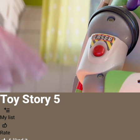
Toy Story 5
My list
Rate