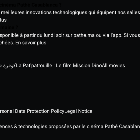
e cinéma Pathé Casablanca ?
meilleures innovations technologiques qui équipent nos salles
lus
semaine ?
nible à partir du lundi soir sur pathe.ma ou via l'app. Si vous 
ichées.
En savoir plus
كوفرة في الغي
La Pat'patrouille : Le film Mission Dino
All movies
rsonal Data Protection Policy
Legal Notice
iences & technologies proposées par le cinéma Pathé Casablan