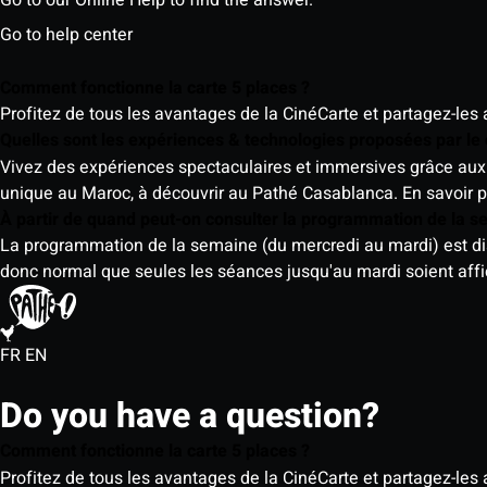
Go to our Online Help to find the answer.
Go to help center
Comment fonctionne la carte 5 places ?
Profitez de tous les avantages de la CinéCarte et partagez-les 
Quelles sont les expériences & technologies proposées par l
Vivez des expériences spectaculaires et immersives grâce aux 
unique au Maroc, à découvrir au Pathé Casablanca.
En savoir p
À partir de quand peut-on consulter la programmation de la 
La programmation de la semaine (du mercredi au mardi) est dispo
donc normal que seules les séances jusqu'au mardi soient aff
FR
EN
Do you have a question?
Comment fonctionne la carte 5 places ?
Profitez de tous les avantages de la CinéCarte et partagez-les 