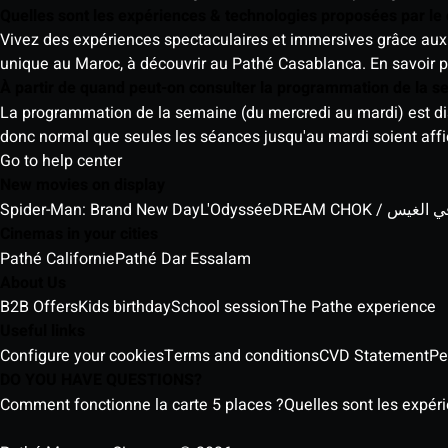
Quelles sont les expériences & technologies proposées par l
Vivez des expériences spectaculaires et immersives grâce aux 
unique au Maroc, à découvrir au Pathé Casablanca.
En savoir p
À partir de quand peut-on consulter la programmation de la 
La programmation de la semaine (du mercredi au mardi) est dispo
donc normal que seules les séances jusqu'au mardi soient aff
Go to help center
New movies on display
Spider-Man: Brand New Day
L'Odyssée
DREAM CHOK / س
Cinemas in your cities
Pathé Californie
Pathé Dar Essalam
About Us
B2B Offers
Kids birthday
School session
The Pathe experience
Useful links
Configure your cookies
Terms and conditions
CVD Statement
Pe
DO YOU HAVE QUESTIONS?
Comment fonctionne la carte 5 places ?
Quelles sont les expér