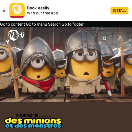
Book easily
INSTALL
with our free app
Go to content
Go to menu
Search
Go to footer