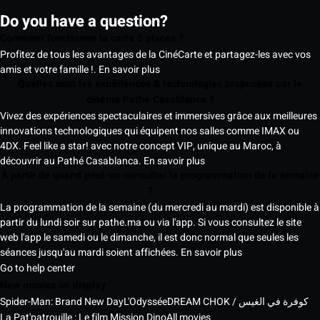
Do you have a question?
Comment fonctionne la carte 5 places ?
Profitez de tous les avantages de la CinéCarte et partagez-les avec vos
amis et votre famille !.
En savoir plus
Quelles sont les expériences & technologies proposées par le
cinéma Pathé Casablanca ?
Vivez des expériences spectaculaires et immersives grâce aux meilleures
innovations technologiques qui équipent nos salles comme IMAX ou
4DX. Feel like a star! avec notre concept VIP, unique au Maroc, à
découvrir au Pathé Casablanca.
En savoir plus
À partir de quand peut-on consulter la programmation de la semaine
?
La programmation de la semaine (du mercredi au mardi) est disponible à
partir du lundi soir sur pathe.ma ou via l'app. Si vous consultez le site
web l'app le samedi ou le dimanche, il est donc normal que seules les
séances jusqu'au mardi soient affichées.
En savoir plus
Go to help center
New movies on display
Spider-Man: Brand New Day
L'Odyssée
DREAM CHOK / كوفرة في الغيس
La Pat'patrouille : Le film Mission Dino
All movies