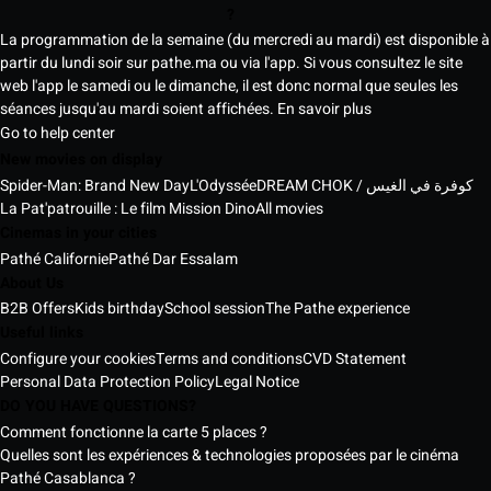
?
La programmation de la semaine (du mercredi au mardi) est disponible à
partir du lundi soir sur pathe.ma ou via l'app. Si vous consultez le site
web l'app le samedi ou le dimanche, il est donc normal que seules les
séances jusqu'au mardi soient affichées.
En savoir plus
Go to help center
New movies on display
Spider-Man: Brand New Day
L'Odyssée
DREAM CHOK / كوفرة في الغيس
La Pat'patrouille : Le film Mission Dino
All movies
Cinemas in your cities
Pathé Californie
Pathé Dar Essalam
About Us
B2B Offers
Kids birthday
School session
The Pathe experience
Useful links
Configure your cookies
Terms and conditions
CVD Statement
Personal Data Protection Policy
Legal Notice
DO YOU HAVE QUESTIONS?
Comment fonctionne la carte 5 places ?
Quelles sont les expériences & technologies proposées par le cinéma
Pathé Casablanca ?