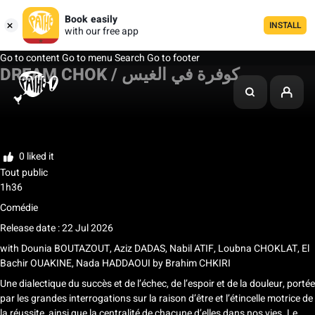
Book easily
INSTALL
with our free app
Go to content
Go to menu
Search
Go to footer
DREAM CHOK / كوفرة في الغيس
My list
Rate
0 liked it
Tout public
1h36
Comédie
Release date : 22 Jul 2026
with
Dounia BOUTAZOUT, Aziz DADAS, Nabil ATIF, Loubna CHOKLAT, El
Bachir OUAKINE, Nada HADDAOUI
by
Brahim CHKIRI
Une dialectique du succès et de l’échec, de l’espoir et de la douleur, portée
par les grandes interrogations sur la raison d’être et l’étincelle motrice de
la réussite, ainsi que la centralité de chacune d’elles dans nos vies. Le