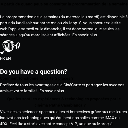
À partir de quand peut-on consulter la programmation de la semaine
?
La programmation de la semaine (du mercredi au mardi) est disponible à
partir du lundi soir sur pathe.ma ou via l'app. Si vous consultez le site
web l'app le samedi ou le dimanche, il est donc normal que seules les
séances jusqu'au mardi soient affichées.
En savoir plus
FR
EN
Do you have a question?
Comment fonctionne la carte 5 places ?
Profitez de tous les avantages de la CinéCarte et partagez-les avec vos
amis et votre famille !.
En savoir plus
Quelles sont les expériences & technologies proposées par le
cinéma Pathé Casablanca ?
Vivez des expériences spectaculaires et immersives grâce aux meilleures
innovations technologiques qui équipent nos salles comme IMAX ou
4DX. Feel like a star! avec notre concept VIP, unique au Maroc, à