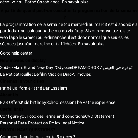
découvrir au Pathé Casablanca.
En savoir plus
À partir de quand peut-on consulter la programmation de la semaine
?
La programmation de la semaine (du mercredi au mardi) est disponible à
partir du lundi soir sur pathe.ma ou via l'app. Si vous consultez le site
web l'app le samedi ou le dimanche, il est donc normal que seules les
séances jusqu'au mardi soient affichées.
En savoir plus
Go to help center
New movies on display
Spider-Man: Brand New Day
L'Odyssée
DREAM CHOK / كوفرة في الغيس
La Pat'patrouille : Le film Mission Dino
All movies
Cinemas in your cities
Pathé Californie
Pathé Dar Essalam
About Us
B2B Offers
Kids birthday
School session
The Pathe experience
Useful links
Configure your cookies
Terms and conditions
CVD Statement
Personal Data Protection Policy
Legal Notice
DO YOU HAVE QUESTIONS?
Comment fonctionne la carte 5 places ?