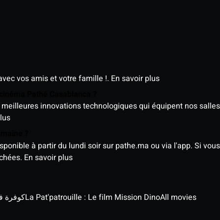
avec vos amis et votre famille !.
En savoir plus
e cinéma Pathé Casablanca ?
meilleures innovations technologiques qui équipent nos salles
lus
semaine ?
nible à partir du lundi soir sur pathe.ma ou via l'app. Si vous 
ichées.
En savoir plus
كوفرة في الغي
La Pat'patrouille : Le film Mission Dino
All movies