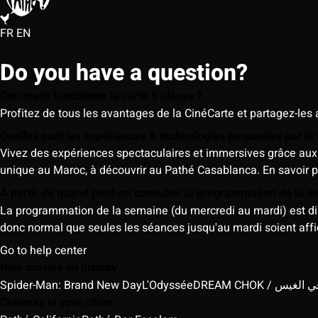
FR
EN
Do you have a question?
Comment fonctionne la carte 5 places ?
Profitez de tous les avantages de la CinéCarte et partagez-les 
Quelles sont les expériences & technologies proposées par l
Vivez des expériences spectaculaires et immersives grâce aux 
unique au Maroc, à découvrir au Pathé Casablanca.
En savoir p
À partir de quand peut-on consulter la programmation de la 
La programmation de la semaine (du mercredi au mardi) est dispo
donc normal que seules les séances jusqu'au mardi soient aff
Go to help center
New movies on display
Spider-Man: Brand New Day
L'Odyssée
DREAM CHOK / س
Cinemas in your cities