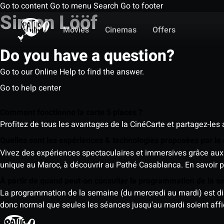
Go to content
Go to menu
Search
Go to footer
Simon Lööf
Movies
Cinemas
Offers
Do you have a question?
Go to our Online Help to find the answer.
Go to help center
Comment fonctionne la carte 5 places ?
Profitez de tous les avantages de la CinéCarte et partagez-les 
Quelles sont les expériences & technologies proposées par l
Vivez des expériences spectaculaires et immersives grâce aux 
unique au Maroc, à découvrir au Pathé Casablanca.
En savoir p
À partir de quand peut-on consulter la programmation de la 
La programmation de la semaine (du mercredi au mardi) est dispo
donc normal que seules les séances jusqu'au mardi soient aff