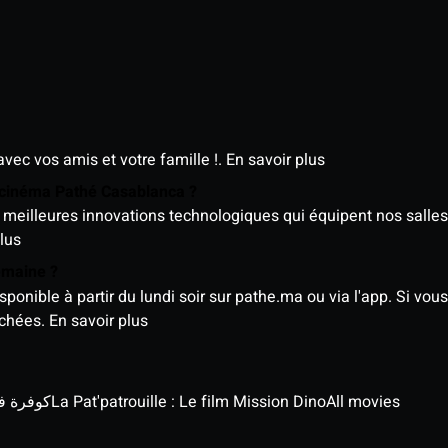
avec vos amis et votre famille !.
En savoir plus
e cinéma Pathé Casablanca ?
meilleures innovations technologiques qui équipent nos salles
lus
semaine ?
nible à partir du lundi soir sur pathe.ma ou via l'app. Si vous 
ichées.
En savoir plus
كوفرة في الغي
La Pat'patrouille : Le film Mission Dino
All movies