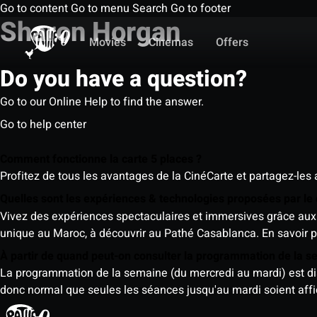
Go to content
Go to menu
Search
Go to footer
Sharon Horgan
Movies
Cinemas
Offers
Do you have a question?
Go to our Online Help to find the answer.
Go to help center
Comment fonctionne la carte 5 places ?
Profitez de tous les avantages de la CinéCarte et partagez-les 
Quelles sont les expériences & technologies proposées par l
Vivez des expériences spectaculaires et immersives grâce aux 
unique au Maroc, à découvrir au Pathé Casablanca.
En savoir p
À partir de quand peut-on consulter la programmation de la 
La programmation de la semaine (du mercredi au mardi) est dispo
donc normal que seules les séances jusqu'au mardi soient aff