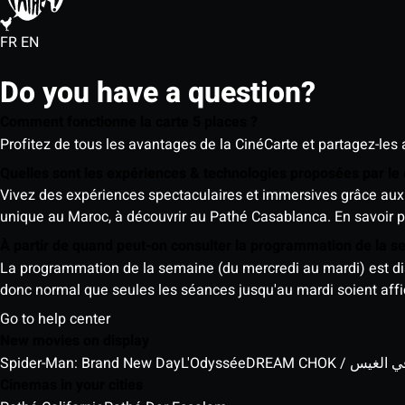
FR
EN
Do you have a question?
Comment fonctionne la carte 5 places ?
Profitez de tous les avantages de la CinéCarte et partagez-les 
Quelles sont les expériences & technologies proposées par l
Vivez des expériences spectaculaires et immersives grâce aux 
unique au Maroc, à découvrir au Pathé Casablanca.
En savoir p
À partir de quand peut-on consulter la programmation de la 
La programmation de la semaine (du mercredi au mardi) est dispo
donc normal que seules les séances jusqu'au mardi soient aff
Go to help center
New movies on display
Spider-Man: Brand New Day
L'Odyssée
DREAM CHOK / س
Cinemas in your cities