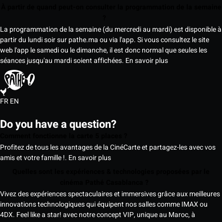
À partir de quand peut-on consulter la programmation de la semaine
?
La programmation de la semaine (du mercredi au mardi) est disponible à
partir du lundi soir sur pathe.ma ou via l'app. Si vous consultez le site
web l'app le samedi ou le dimanche, il est donc normal que seules les
séances jusqu'au mardi soient affichées.
En savoir plus
FR
EN
Do you have a question?
Comment fonctionne la carte 5 places ?
Profitez de tous les avantages de la CinéCarte et partagez-les avec vos
amis et votre famille !.
En savoir plus
Quelles sont les expériences & technologies proposées par le
cinéma Pathé Casablanca ?
Vivez des expériences spectaculaires et immersives grâce aux meilleures
innovations technologiques qui équipent nos salles comme IMAX ou
4DX. Feel like a star! avec notre concept VIP, unique au Maroc, à