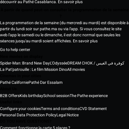
découvrir au Pathé Casablanca.
En savoir plus
À partir de quand peut-on consulter la programmation de la semaine
?
La programmation de la semaine (du mercredi au mardi) est disponible à
partir du lundi soir sur pathe.ma ou via l'app. Si vous consultez le site
web l'app le samedi ou le dimanche, il est donc normal que seules les
séances jusqu'au mardi soient affichées.
En savoir plus
Go to help center
New movies on display
Spider-Man: Brand New Day
L'Odyssée
DREAM CHOK / كوفرة في الغيس
La Pat'patrouille : Le film Mission Dino
All movies
Cinemas in your cities
Pathé Californie
Pathé Dar Essalam
About Us
B2B Offers
Kids birthday
School session
The Pathe experience
Useful links
Configure your cookies
Terms and conditions
CVD Statement
Personal Data Protection Policy
Legal Notice
DO YOU HAVE QUESTIONS?
Comment fonctionne la carte 5 places ?