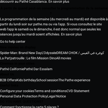
découvrir au Pathé Casablanca.
En savoir plus
À partir de quand peut-on consulter la programmation de la semaine
?
La programmation de la semaine (du mercredi au mardi) est disponible à
partir du lundi soir sur pathe.ma ou via l'app. Si vous consultez le site
web l'app le samedi ou le dimanche, il est donc normal que seules les
séances jusqu'au mardi soient affichées.
En savoir plus
Go to help center
New movies on display
Spider-Man: Brand New Day
L'Odyssée
DREAM CHOK / كوفرة في الغيس
La Pat'patrouille : Le film Mission Dino
All movies
Cinemas in your cities
Pathé Californie
Pathé Dar Essalam
About Us
B2B Offers
Kids birthday
School session
The Pathe experience
Useful links
Configure your cookies
Terms and conditions
CVD Statement
Personal Data Protection Policy
Legal Notice
DO YOU HAVE QUESTIONS?
Comment fonctionne la carte 5 places ?