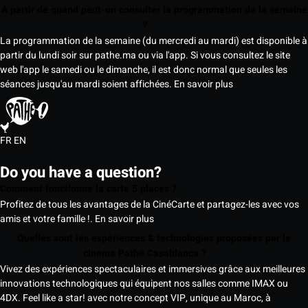
À partir de quand peut-on consulter la programmation de la semaine
?
La programmation de la semaine (du mercredi au mardi) est disponible à
partir du lundi soir sur pathe.ma ou via l'app. Si vous consultez le site
web l'app le samedi ou le dimanche, il est donc normal que seules les
séances jusqu'au mardi soient affichées.
En savoir plus
FR
EN
Do you have a question?
Comment fonctionne la carte 5 places ?
Profitez de tous les avantages de la CinéCarte et partagez-les avec vos
amis et votre famille !.
En savoir plus
Quelles sont les expériences & technologies proposées par le
cinéma Pathé Casablanca ?
Vivez des expériences spectaculaires et immersives grâce aux meilleures
innovations technologiques qui équipent nos salles comme IMAX ou
4DX. Feel like a star! avec notre concept VIP, unique au Maroc, à