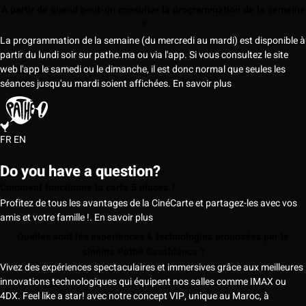
À partir de quand peut-on consulter la programmation de la semaine
?
La programmation de la semaine (du mercredi au mardi) est disponible à
partir du lundi soir sur pathe.ma ou via l'app. Si vous consultez le site
web l'app le samedi ou le dimanche, il est donc normal que seules les
séances jusqu'au mardi soient affichées.
En savoir plus
FR
EN
Do you have a question?
Comment fonctionne la carte 5 places ?
Profitez de tous les avantages de la CinéCarte et partagez-les avec vos
amis et votre famille !.
En savoir plus
Quelles sont les expériences & technologies proposées par le
cinéma Pathé Casablanca ?
Vivez des expériences spectaculaires et immersives grâce aux meilleures
innovations technologiques qui équipent nos salles comme IMAX ou
4DX. Feel like a star! avec notre concept VIP, unique au Maroc, à