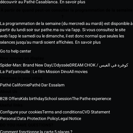
découvrir au Pathé Casablanca.
En savoir plus
À partir de quand peut-on consulter la programmation de la semaine
?
La programmation de la semaine (du mercredi au mardi) est disponible à
partir du lundi soir sur pathe.ma ou via l'app. Si vous consultez le site
web l'app le samedi ou le dimanche, il est donc normal que seules les
séances jusqu'au mardi soient affichées.
En savoir plus
Go to help center
New movies on display
Spider-Man: Brand New Day
L'Odyssée
DREAM CHOK / كوفرة في الغيس
La Pat'patrouille : Le film Mission Dino
All movies
Cinemas in your cities
Pathé Californie
Pathé Dar Essalam
About Us
B2B Offers
Kids birthday
School session
The Pathe experience
Useful links
Configure your cookies
Terms and conditions
CVD Statement
Personal Data Protection Policy
Legal Notice
DO YOU HAVE QUESTIONS?
Comment fonctionne la carte 5 places ?