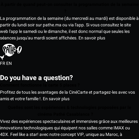
À partir de quand peut-on consulter la programmation de la semaine
?
La programmation de la semaine (du mercredi au mardi) est disponible à
partir du lundi soir sur pathe.ma ou via l'app. Si vous consultez le site
web l'app le samedi ou le dimanche, il est donc normal que seules les
séances jusqu'au mardi soient affichées.
En savoir plus
FR
EN
Do you have a question?
Comment fonctionne la carte 5 places ?
Profitez de tous les avantages de la CinéCarte et partagez-les avec vos
amis et votre famille !.
En savoir plus
Quelles sont les expériences & technologies proposées par le
cinéma Pathé Casablanca ?
Vivez des expériences spectaculaires et immersives grâce aux meilleures
innovations technologiques qui équipent nos salles comme IMAX ou
4DX. Feel like a star! avec notre concept VIP, unique au Maroc, à