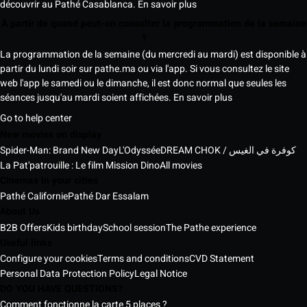
découvrir au Pathé Casablanca.
En savoir plus
À partir de quand peut-on consulter la programmation de la semaine
?
La programmation de la semaine (du mercredi au mardi) est disponible à
partir du lundi soir sur pathe.ma ou via l'app. Si vous consultez le site
web l'app le samedi ou le dimanche, il est donc normal que seules les
séances jusqu'au mardi soient affichées.
En savoir plus
Go to help center
New movies on display
Spider-Man: Brand New Day
L'Odyssée
DREAM CHOK / كوفرة في الغيس
La Pat'patrouille : Le film Mission Dino
All movies
Cinemas in your cities
Pathé Californie
Pathé Dar Essalam
About Us
B2B Offers
Kids birthday
School session
The Pathe experience
Useful links
Configure your cookies
Terms and conditions
CVD Statement
Personal Data Protection Policy
Legal Notice
DO YOU HAVE QUESTIONS?
Comment fonctionne la carte 5 places ?