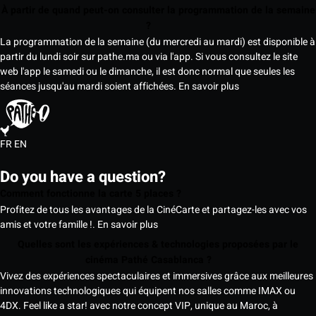
À partir de quand peut-on consulter la programmation de la semaine
?
La programmation de la semaine (du mercredi au mardi) est disponible à
partir du lundi soir sur pathe.ma ou via l'app. Si vous consultez le site
web l'app le samedi ou le dimanche, il est donc normal que seules les
séances jusqu'au mardi soient affichées.
En savoir plus
FR
EN
Do you have a question?
Comment fonctionne la carte 5 places ?
Profitez de tous les avantages de la CinéCarte et partagez-les avec vos
amis et votre famille !.
En savoir plus
Quelles sont les expériences & technologies proposées par le
cinéma Pathé Casablanca ?
Vivez des expériences spectaculaires et immersives grâce aux meilleures
innovations technologiques qui équipent nos salles comme IMAX ou
4DX. Feel like a star! avec notre concept VIP, unique au Maroc, à