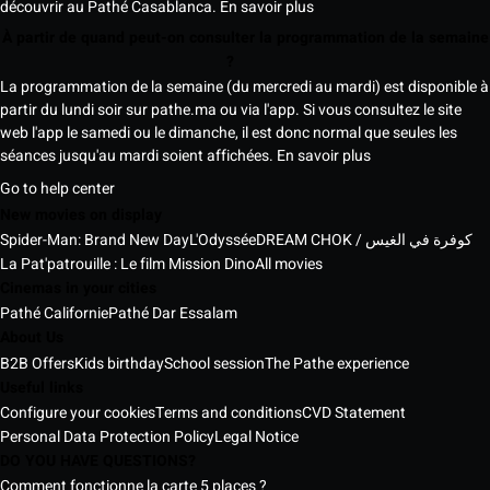
découvrir au Pathé Casablanca.
En savoir plus
À partir de quand peut-on consulter la programmation de la semaine
?
La programmation de la semaine (du mercredi au mardi) est disponible à
partir du lundi soir sur pathe.ma ou via l'app. Si vous consultez le site
web l'app le samedi ou le dimanche, il est donc normal que seules les
séances jusqu'au mardi soient affichées.
En savoir plus
Go to help center
New movies on display
Spider-Man: Brand New Day
L'Odyssée
DREAM CHOK / كوفرة في الغيس
La Pat'patrouille : Le film Mission Dino
All movies
Cinemas in your cities
Pathé Californie
Pathé Dar Essalam
About Us
B2B Offers
Kids birthday
School session
The Pathe experience
Useful links
Configure your cookies
Terms and conditions
CVD Statement
Personal Data Protection Policy
Legal Notice
DO YOU HAVE QUESTIONS?
Comment fonctionne la carte 5 places ?