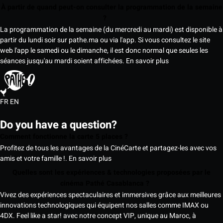
À partir de quand peut-on consulter la programmation de la semaine
?
La programmation de la semaine (du mercredi au mardi) est disponible à
partir du lundi soir sur pathe.ma ou via l'app. Si vous consultez le site
web l'app le samedi ou le dimanche, il est donc normal que seules les
séances jusqu'au mardi soient affichées.
En savoir plus
FR
EN
Do you have a question?
Comment fonctionne la carte 5 places ?
Profitez de tous les avantages de la CinéCarte et partagez-les avec vos
amis et votre famille !.
En savoir plus
Quelles sont les expériences & technologies proposées par le
cinéma Pathé Casablanca ?
Vivez des expériences spectaculaires et immersives grâce aux meilleures
innovations technologiques qui équipent nos salles comme IMAX ou
4DX. Feel like a star! avec notre concept VIP, unique au Maroc, à