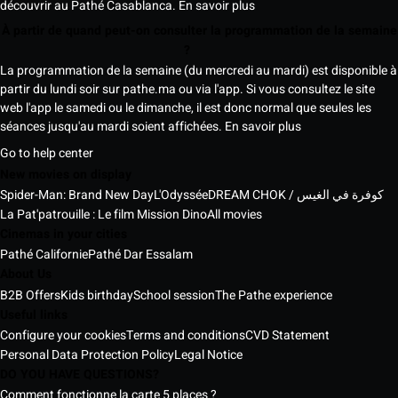
découvrir au Pathé Casablanca.
En savoir plus
À partir de quand peut-on consulter la programmation de la semaine
?
La programmation de la semaine (du mercredi au mardi) est disponible à
partir du lundi soir sur pathe.ma ou via l'app. Si vous consultez le site
web l'app le samedi ou le dimanche, il est donc normal que seules les
séances jusqu'au mardi soient affichées.
En savoir plus
Go to help center
New movies on display
Spider-Man: Brand New Day
L'Odyssée
DREAM CHOK / كوفرة في الغيس
La Pat'patrouille : Le film Mission Dino
All movies
Cinemas in your cities
Pathé Californie
Pathé Dar Essalam
About Us
B2B Offers
Kids birthday
School session
The Pathe experience
Useful links
Configure your cookies
Terms and conditions
CVD Statement
Personal Data Protection Policy
Legal Notice
DO YOU HAVE QUESTIONS?
Comment fonctionne la carte 5 places ?