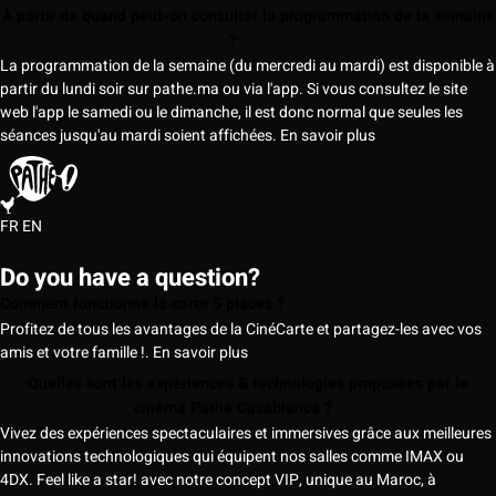
À partir de quand peut-on consulter la programmation de la semaine
?
La programmation de la semaine (du mercredi au mardi) est disponible à
partir du lundi soir sur pathe.ma ou via l'app. Si vous consultez le site
web l'app le samedi ou le dimanche, il est donc normal que seules les
séances jusqu'au mardi soient affichées.
En savoir plus
FR
EN
Do you have a question?
Comment fonctionne la carte 5 places ?
Profitez de tous les avantages de la CinéCarte et partagez-les avec vos
amis et votre famille !.
En savoir plus
Quelles sont les expériences & technologies proposées par le
cinéma Pathé Casablanca ?
Vivez des expériences spectaculaires et immersives grâce aux meilleures
innovations technologiques qui équipent nos salles comme IMAX ou
4DX. Feel like a star! avec notre concept VIP, unique au Maroc, à