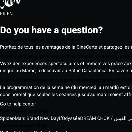
FR
EN
Do you have a question?
Comment fonctionne la carte 5 places ?
Profitez de tous les avantages de la CinéCarte et partagez-les 
Quelles sont les expériences & technologies proposées par l
Vivez des expériences spectaculaires et immersives grâce aux 
unique au Maroc, à découvrir au Pathé Casablanca.
En savoir p
À partir de quand peut-on consulter la programmation de la 
La programmation de la semaine (du mercredi au mardi) est dispo
donc normal que seules les séances jusqu'au mardi soient aff
Go to help center
New movies on display
Spider-Man: Brand New Day
L'Odyssée
DREAM CHOK / س
Cinemas in your cities