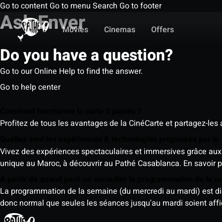
Go to content
Go to menu
Search
Go to footer
Aslı Enver
Movies
Cinemas
Offers
Do you have a question?
Go to our Online Help to find the answer.
Go to help center
Comment fonctionne la carte 5 places ?
Profitez de tous les avantages de la CinéCarte et partagez-les 
Quelles sont les expériences & technologies proposées par l
Vivez des expériences spectaculaires et immersives grâce aux 
unique au Maroc, à découvrir au Pathé Casablanca.
En savoir p
À partir de quand peut-on consulter la programmation de la 
La programmation de la semaine (du mercredi au mardi) est dispo
donc normal que seules les séances jusqu'au mardi soient aff