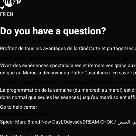
FR
EN
Do you have a question?
Comment fonctionne la carte 5 places ?
Profitez de tous les avantages de la CinéCarte et partagez-les 
Quelles sont les expériences & technologies proposées par l
Vivez des expériences spectaculaires et immersives grâce aux 
unique au Maroc, à découvrir au Pathé Casablanca.
En savoir p
À partir de quand peut-on consulter la programmation de la 
La programmation de la semaine (du mercredi au mardi) est dispo
donc normal que seules les séances jusqu'au mardi soient aff
Go to help center
New movies on display
Spider-Man: Brand New Day
L'Odyssée
DREAM CHOK / س
Cinemas in your cities