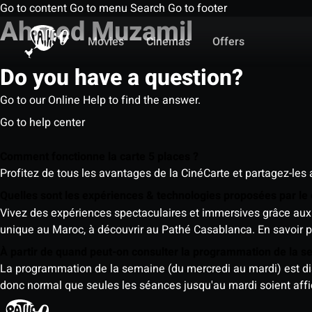
Go to content
Go to menu
Search
Go to footer
Ahmed Muzamil
Movies
Cinemas
Offers
Do you have a question?
Go to our Online Help to find the answer.
Go to help center
Comment fonctionne la carte 5 places ?
Profitez de tous les avantages de la CinéCarte et partagez-les 
Quelles sont les expériences & technologies proposées par l
Vivez des expériences spectaculaires et immersives grâce aux 
unique au Maroc, à découvrir au Pathé Casablanca.
En savoir p
À partir de quand peut-on consulter la programmation de la 
La programmation de la semaine (du mercredi au mardi) est dispo
donc normal que seules les séances jusqu'au mardi soient aff