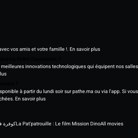
avec vos amis et votre famille !.
En savoir plus
e cinéma Pathé Casablanca ?
meilleures innovations technologiques qui équipent nos salles
lus
semaine ?
nible à partir du lundi soir sur pathe.ma ou via l'app. Si vous 
ichées.
En savoir plus
كوفرة في الغي
La Pat'patrouille : Le film Mission Dino
All movies