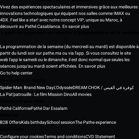
Vivez des expériences spectaculaires et immersives grâce aux meilleures
innovations technologiques qui équipent nos salles comme IMAX ou
4DX. Feel like a star! avec notre concept VIP, unique au Maroc, à
découvrir au Pathé Casablanca.
En savoir plus
À partir de quand peut-on consulter la programmation de la semaine
?
La programmation de la semaine (du mercredi au mardi) est disponible à
partir du lundi soir sur pathe.ma ou via l'app. Si vous consultez le site
web l'app le samedi ou le dimanche, il est donc normal que seules les
séances jusqu'au mardi soient affichées.
En savoir plus
Go to help center
New movies on display
Spider-Man: Brand New Day
L'Odyssée
DREAM CHOK / كوفرة في الغيس
La Pat'patrouille : Le film Mission Dino
All movies
Cinemas in your cities
Pathé Californie
Pathé Dar Essalam
About Us
B2B Offers
Kids birthday
School session
The Pathe experience
Useful links
Configure your cookies
Terms and conditions
CVD Statement