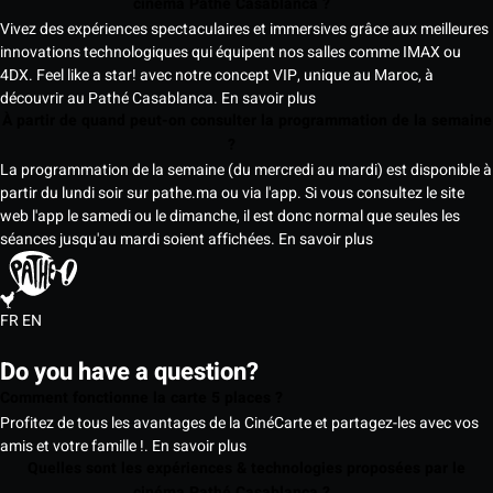
cinéma Pathé Casablanca ?
Vivez des expériences spectaculaires et immersives grâce aux meilleures
innovations technologiques qui équipent nos salles comme IMAX ou
4DX. Feel like a star! avec notre concept VIP, unique au Maroc, à
découvrir au Pathé Casablanca.
En savoir plus
À partir de quand peut-on consulter la programmation de la semaine
?
La programmation de la semaine (du mercredi au mardi) est disponible à
partir du lundi soir sur pathe.ma ou via l'app. Si vous consultez le site
web l'app le samedi ou le dimanche, il est donc normal que seules les
séances jusqu'au mardi soient affichées.
En savoir plus
FR
EN
Do you have a question?
Comment fonctionne la carte 5 places ?
Profitez de tous les avantages de la CinéCarte et partagez-les avec vos
amis et votre famille !.
En savoir plus
Quelles sont les expériences & technologies proposées par le
cinéma Pathé Casablanca ?