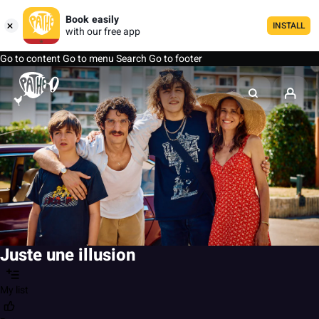
Book easily
INSTALL
with our free app
Go to content
Go to menu
Search
Go to footer
Juste une illusion
My list