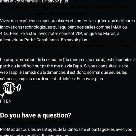
amis et votre famille !.
En savoir plus
Quelles sont les expériences & technologies proposées par le
cinéma Pathé Casablanca ?
Vivez des expériences spectaculaires et immersives grâce aux meilleures
innovations technologiques qui équipent nos salles comme IMAX ou
4DX. Feel like a star! avec notre concept VIP, unique au Maroc, à
découvrir au Pathé Casablanca.
En savoir plus
À partir de quand peut-on consulter la programmation de la semaine
?
La programmation de la semaine (du mercredi au mardi) est disponible à
partir du lundi soir sur pathe.ma ou via l'app. Si vous consultez le site
web l'app le samedi ou le dimanche, il est donc normal que seules les
séances jusqu'au mardi soient affichées.
En savoir plus
FR
EN
Do you have a question?
Comment fonctionne la carte 5 places ?
Profitez de tous les avantages de la CinéCarte et partagez-les avec vos
amis et votre famille !.
En savoir plus