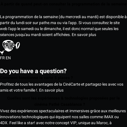
À partir de quand peut-on consulter la programmation de la semaine
?
La programmation de la semaine (du mercredi au mardi) est disponible à
partir du lundi soir sur pathe.ma ou via l'app. Si vous consultez le site
web l'app le samedi ou le dimanche, il est donc normal que seules les
séances jusqu'au mardi soient affichées.
En savoir plus
FR
EN
Do you have a question?
Comment fonctionne la carte 5 places ?
Profitez de tous les avantages de la CinéCarte et partagez-les avec vos
amis et votre famille !.
En savoir plus
Quelles sont les expériences & technologies proposées par le
cinéma Pathé Casablanca ?
Vivez des expériences spectaculaires et immersives grâce aux meilleures
innovations technologiques qui équipent nos salles comme IMAX ou
4DX. Feel like a star! avec notre concept VIP, unique au Maroc, à