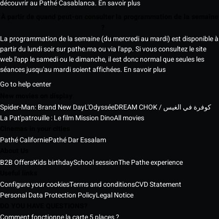
découvrir au Pathé Casablanca.
En savoir plus
À partir de quand peut-on consulter la programmation de la semaine
?
La programmation de la semaine (du mercredi au mardi) est disponible à
partir du lundi soir sur pathe.ma ou via l'app. Si vous consultez le site
web l'app le samedi ou le dimanche, il est donc normal que seules les
séances jusqu'au mardi soient affichées.
En savoir plus
Go to help center
New movies on display
Spider-Man: Brand New Day
L'Odyssée
DREAM CHOK / كوفرة في الغيس
La Pat'patrouille : Le film Mission Dino
All movies
Cinemas in your cities
Pathé Californie
Pathé Dar Essalam
About Us
B2B Offers
Kids birthday
School session
The Pathe experience
Useful links
Configure your cookies
Terms and conditions
CVD Statement
Personal Data Protection Policy
Legal Notice
DO YOU HAVE QUESTIONS?
Comment fonctionne la carte 5 places ?