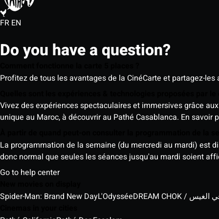
FR
EN
Do you have a question?
Comment fonctionne la carte 5 places ?
Profitez de tous les avantages de la CinéCarte et partagez-les 
Quelles sont les expériences & technologies proposées par l
Vivez des expériences spectaculaires et immersives grâce aux 
unique au Maroc, à découvrir au Pathé Casablanca.
En savoir p
À partir de quand peut-on consulter la programmation de la 
La programmation de la semaine (du mercredi au mardi) est dispo
donc normal que seules les séances jusqu'au mardi soient aff
Go to help center
New movies on display
Spider-Man: Brand New Day
L'Odyssée
DREAM CHOK / س
Cinemas in your cities