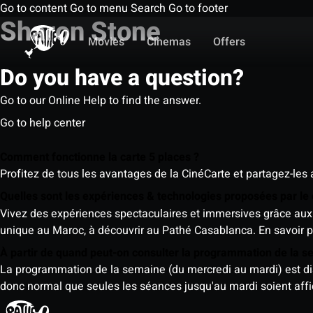
Go to content
Go to menu
Search
Go to footer
Sharon Stone
Movies
Cinemas
Offers
Do you have a question?
Go to our Online Help to find the answer.
Go to help center
Comment fonctionne la carte 5 places ?
Profitez de tous les avantages de la CinéCarte et partagez-les 
Quelles sont les expériences & technologies proposées par l
Vivez des expériences spectaculaires et immersives grâce aux 
unique au Maroc, à découvrir au Pathé Casablanca.
En savoir p
À partir de quand peut-on consulter la programmation de la 
La programmation de la semaine (du mercredi au mardi) est dispo
donc normal que seules les séances jusqu'au mardi soient aff