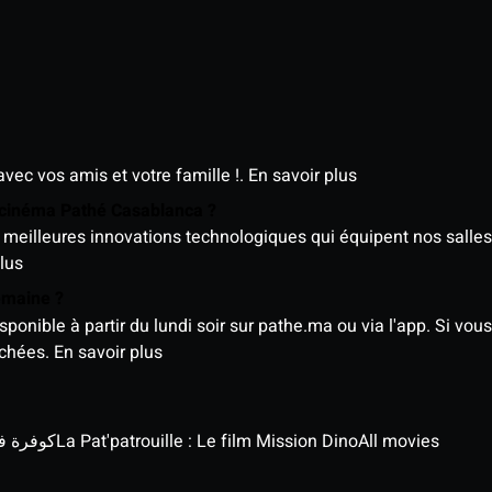
avec vos amis et votre famille !.
En savoir plus
e cinéma Pathé Casablanca ?
meilleures innovations technologiques qui équipent nos salles
lus
semaine ?
nible à partir du lundi soir sur pathe.ma ou via l'app. Si vous 
ichées.
En savoir plus
كوفرة في الغي
La Pat'patrouille : Le film Mission Dino
All movies