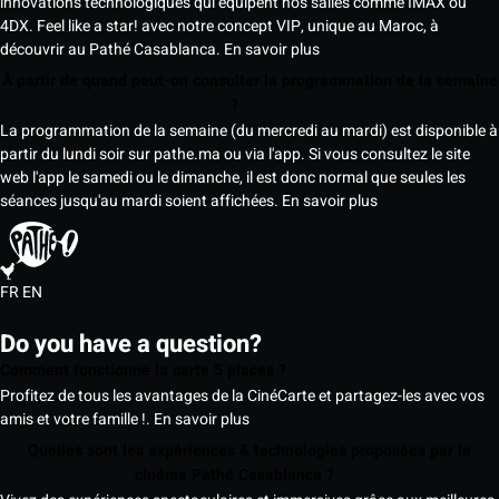
innovations technologiques qui équipent nos salles comme IMAX ou
4DX. Feel like a star! avec notre concept VIP, unique au Maroc, à
découvrir au Pathé Casablanca.
En savoir plus
À partir de quand peut-on consulter la programmation de la semaine
?
La programmation de la semaine (du mercredi au mardi) est disponible à
partir du lundi soir sur pathe.ma ou via l'app. Si vous consultez le site
web l'app le samedi ou le dimanche, il est donc normal que seules les
séances jusqu'au mardi soient affichées.
En savoir plus
FR
EN
Do you have a question?
Comment fonctionne la carte 5 places ?
Profitez de tous les avantages de la CinéCarte et partagez-les avec vos
amis et votre famille !.
En savoir plus
Quelles sont les expériences & technologies proposées par le
cinéma Pathé Casablanca ?