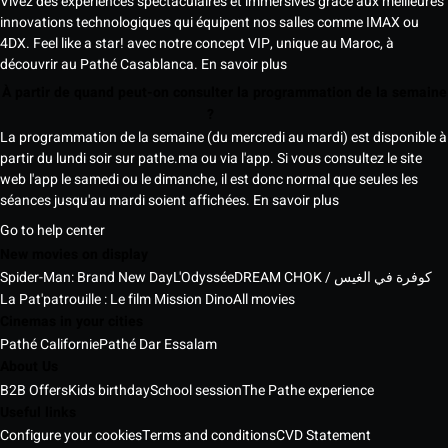
Vivez des expériences spectaculaires et immersives grâce aux meilleures
innovations technologiques qui équipent nos salles comme IMAX ou
4DX. Feel like a star! avec notre concept VIP, unique au Maroc, à
découvrir au Pathé Casablanca.
En savoir plus
À partir de quand peut-on consulter la programmation de la semaine
?
La programmation de la semaine (du mercredi au mardi) est disponible à
partir du lundi soir sur pathe.ma ou via l'app. Si vous consultez le site
web l'app le samedi ou le dimanche, il est donc normal que seules les
séances jusqu'au mardi soient affichées.
En savoir plus
Go to help center
New movies on display
Spider-Man: Brand New Day
L'Odyssée
DREAM CHOK / كوفرة في الغيس
La Pat'patrouille : Le film Mission Dino
All movies
Cinemas in your cities
Pathé Californie
Pathé Dar Essalam
About Us
B2B Offers
Kids birthday
School session
The Pathe experience
Useful links
Configure your cookies
Terms and conditions
CVD Statement