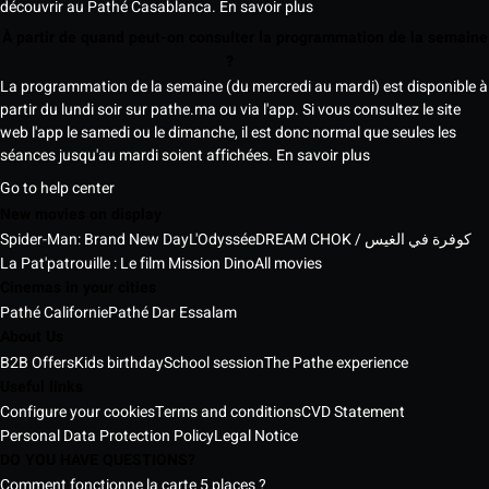
découvrir au Pathé Casablanca.
En savoir plus
À partir de quand peut-on consulter la programmation de la semaine
?
La programmation de la semaine (du mercredi au mardi) est disponible à
partir du lundi soir sur pathe.ma ou via l'app. Si vous consultez le site
web l'app le samedi ou le dimanche, il est donc normal que seules les
séances jusqu'au mardi soient affichées.
En savoir plus
Go to help center
New movies on display
Spider-Man: Brand New Day
L'Odyssée
DREAM CHOK / كوفرة في الغيس
La Pat'patrouille : Le film Mission Dino
All movies
Cinemas in your cities
Pathé Californie
Pathé Dar Essalam
About Us
B2B Offers
Kids birthday
School session
The Pathe experience
Useful links
Configure your cookies
Terms and conditions
CVD Statement
Personal Data Protection Policy
Legal Notice
DO YOU HAVE QUESTIONS?
Comment fonctionne la carte 5 places ?