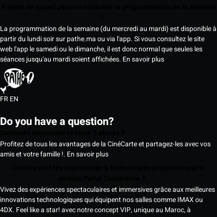
À partir de quand peut-on consulter la programmation de la semaine
?
La programmation de la semaine (du mercredi au mardi) est disponible à
partir du lundi soir sur pathe.ma ou via l'app. Si vous consultez le site
web l'app le samedi ou le dimanche, il est donc normal que seules les
séances jusqu'au mardi soient affichées.
En savoir plus
FR
EN
Do you have a question?
Comment fonctionne la carte 5 places ?
Profitez de tous les avantages de la CinéCarte et partagez-les avec vos
amis et votre famille !.
En savoir plus
Quelles sont les expériences & technologies proposées par le
cinéma Pathé Casablanca ?
Vivez des expériences spectaculaires et immersives grâce aux meilleures
innovations technologiques qui équipent nos salles comme IMAX ou
4DX. Feel like a star! avec notre concept VIP, unique au Maroc, à