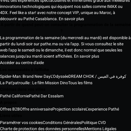
Vivez des expériences spectaculaires et immersives grâce aux meilleures
innovations technologiques qui équipent nos salles comme IMAX ou
4DX. Feel like a star! avec notre concept VIP, unique au Maroc, à
découvrir au Pathé Casablanca.
En savoir plus
À partir de quand peut-on consulter la programmation de la semaine
?
La programmation de la semaine (du mercredi au mardi) est disponible à
partir du lundi soir sur pathe.ma ou via l'app. Si vous consultez le site
web l'app le samedi ou le dimanche, il est donc normal que seules les
séances jusqu'au mardi soient affichées.
En savoir plus
Accéder au centre d'aide
Les nouveautés à l'affiche
Spider-Man: Brand New Day
L'Odyssée
DREAM CHOK / كوفرة في الغيس
La Pat'patrouille : Le film Mission Dino
Tous les films
Cinémas dans vos villes
Pathé Californie
Pathé Dar Essalam
A propos
Offres B2B
Offre anniversaire
Projection scolaire
L'experience Pathé
Liens utiles
Paramétrer vos cookies
Conditions Générales
Politique CVD
Charte de protection des données personnelles
Mentions Légales