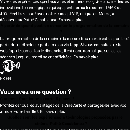
Vivez des expériences spectaculaires et immersives grâce aux meilleures
innovations technologiques qui équipent nos salles comme IMAX ou
4DX. Feel like a star! avec notre concept VIP, unique au Maroc, à
découvrir au Pathé Casablanca.
En savoir plus
À partir de quand peut-on consulter la programmation de la semaine
?
La programmation de la semaine (du mercredi au mardi) est disponible à
partir du lundi soir sur pathe.ma ou via l'app. Si vous consultez le site
web l'app le samedi ou le dimanche, il est donc normal que seules les
séances jusqu'au mardi soient affichées.
En savoir plus
FR
EN
Vous avez une question ?
Comment fonctionne la carte 5 places ?
Profitez de tous les avantages de la CinéCarte et partagez-les avec vos
amis et votre famille !.
En savoir plus
Quelles sont les expériences & technologies proposées par le
cinéma Pathé Casablanca ?