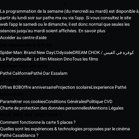
?
La programmation de la semaine (du mercredi au mardi) est disponible à
partir du lundi soir sur pathe.ma ou via l'app. Si vous consultez le site
web l'app le samedi ou le dimanche, il est donc normal que seules les
séances jusqu'au mardi soient affichées.
En savoir plus
Accéder au centre d'aide
Les nouveautés à l'affiche
Spider-Man: Brand New Day
L'Odyssée
DREAM CHOK / كوفرة في الغيس
La Pat'patrouille : Le film Mission Dino
Tous les films
Cinémas dans vos villes
Pathé Californie
Pathé Dar Essalam
A propos
Offres B2B
Offre anniversaire
Projection scolaire
L'experience Pathé
Liens utiles
Paramétrer vos cookies
Conditions Générales
Politique CVD
Charte de protection des données personnelles
Mentions Légales
VOUS AVEZ DES QUESTIONS ?
Comment fonctionne la carte 5 places ?
Quelles sont les expériences & technologies proposées par le cinéma
Pathé Casablanca ?