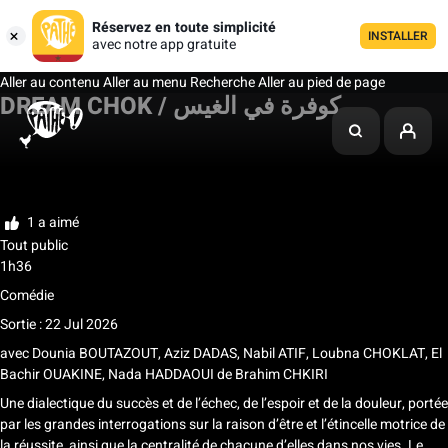
Réservez en toute simplicité
INSTALLER
avec notre app gratuite
Aller au contenu
Aller au menu
Recherche
Aller au pied de page
DREAM CHOK / كوفرة في الغيس
Ma liste
Noter
1 a aimé
Tout public
1h36
Comédie
Sortie : 22 Jul 2026
avec
Dounia BOUTAZOUT, Aziz DADAS, Nabil ATIF, Loubna CHOKLAT, El
Bachir OUAKINE, Nada HADDAOUI
de
Brahim CHKIRI
Une dialectique du succès et de l’échec, de l’espoir et de la douleur, portée
par les grandes interrogations sur la raison d’être et l’étincelle motrice de
la réussite, ainsi que la centralité de chacune d’elles dans nos vies. Le