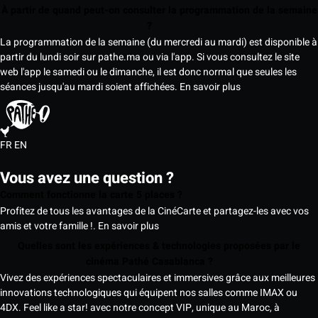
À partir de quand peut-on consulter la programmation de la semaine
?
La programmation de la semaine (du mercredi au mardi) est disponible à
partir du lundi soir sur pathe.ma ou via l'app. Si vous consultez le site
web l'app le samedi ou le dimanche, il est donc normal que seules les
séances jusqu'au mardi soient affichées.
En savoir plus
FR
EN
Vous avez une question ?
Comment fonctionne la carte 5 places ?
Profitez de tous les avantages de la CinéCarte et partagez-les avec vos
amis et votre famille !.
En savoir plus
Quelles sont les expériences & technologies proposées par le
cinéma Pathé Casablanca ?
Vivez des expériences spectaculaires et immersives grâce aux meilleures
innovations technologiques qui équipent nos salles comme IMAX ou
4DX. Feel like a star! avec notre concept VIP, unique au Maroc, à