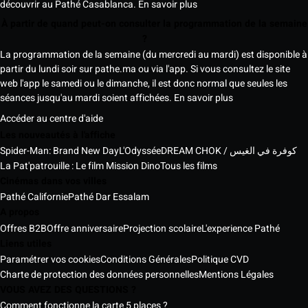
découvrir au Pathé Casablanca.
En savoir plus
À partir de quand peut-on consulter la programmation de la semaine
?
La programmation de la semaine (du mercredi au mardi) est disponible à
partir du lundi soir sur pathe.ma ou via l'app. Si vous consultez le site
web l'app le samedi ou le dimanche, il est donc normal que seules les
séances jusqu'au mardi soient affichées.
En savoir plus
Accéder au centre d'aide
Les nouveautés à l'affiche
Spider-Man: Brand New Day
L'Odyssée
DREAM CHOK / كوفرة في الغيس
La Pat'patrouille : Le film Mission Dino
Tous les films
Cinémas dans vos villes
Pathé Californie
Pathé Dar Essalam
A propos
Offres B2B
Offre anniversaire
Projection scolaire
L'experience Pathé
Liens utiles
Paramétrer vos cookies
Conditions Générales
Politique CVD
Charte de protection des données personnelles
Mentions Légales
VOUS AVEZ DES QUESTIONS ?
Comment fonctionne la carte 5 places ?