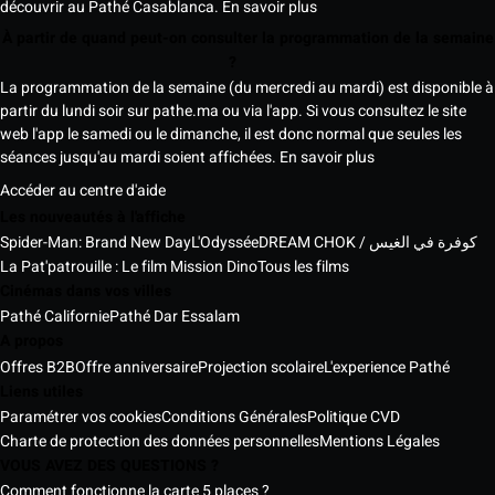
découvrir au Pathé Casablanca.
En savoir plus
À partir de quand peut-on consulter la programmation de la semaine
?
La programmation de la semaine (du mercredi au mardi) est disponible à
partir du lundi soir sur pathe.ma ou via l'app. Si vous consultez le site
web l'app le samedi ou le dimanche, il est donc normal que seules les
séances jusqu'au mardi soient affichées.
En savoir plus
Accéder au centre d'aide
Les nouveautés à l'affiche
Spider-Man: Brand New Day
L'Odyssée
DREAM CHOK / كوفرة في الغيس
La Pat'patrouille : Le film Mission Dino
Tous les films
Cinémas dans vos villes
Pathé Californie
Pathé Dar Essalam
A propos
Offres B2B
Offre anniversaire
Projection scolaire
L'experience Pathé
Liens utiles
Paramétrer vos cookies
Conditions Générales
Politique CVD
Charte de protection des données personnelles
Mentions Légales
VOUS AVEZ DES QUESTIONS ?
Comment fonctionne la carte 5 places ?