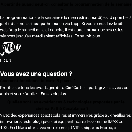
À partir de quand peut-on consulter la programmation de la semaine
?
La programmation de la semaine (du mercredi au mardi) est disponible à
partir du lundi soir sur pathe.ma ou via l'app. Si vous consultez le site
web l'app le samedi ou le dimanche, il est donc normal que seules les
séances jusqu'au mardi soient affichées.
En savoir plus
FR
EN
Vous avez une question ?
Comment fonctionne la carte 5 places ?
Profitez de tous les avantages de la CinéCarte et partagez-les avec vos
amis et votre famille !.
En savoir plus
Quelles sont les expériences & technologies proposées par le
cinéma Pathé Casablanca ?
Vivez des expériences spectaculaires et immersives grâce aux meilleures
innovations technologiques qui équipent nos salles comme IMAX ou
4DX. Feel like a star! avec notre concept VIP, unique au Maroc, à