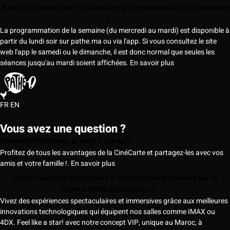
À partir de quand peut-on consulter la programmation de la semaine
?
La programmation de la semaine (du mercredi au mardi) est disponible à
partir du lundi soir sur pathe.ma ou via l'app. Si vous consultez le site
web l'app le samedi ou le dimanche, il est donc normal que seules les
séances jusqu'au mardi soient affichées.
En savoir plus
FR
EN
Vous avez une question ?
Comment fonctionne la carte 5 places ?
Profitez de tous les avantages de la CinéCarte et partagez-les avec vos
amis et votre famille !.
En savoir plus
Quelles sont les expériences & technologies proposées par le
cinéma Pathé Casablanca ?
Vivez des expériences spectaculaires et immersives grâce aux meilleures
innovations technologiques qui équipent nos salles comme IMAX ou
4DX. Feel like a star! avec notre concept VIP, unique au Maroc, à