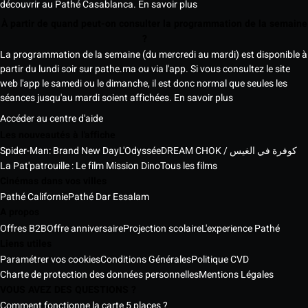
découvrir au Pathé Casablanca.
En savoir plus
À partir de quand peut-on consulter la programmation de la semaine
?
La programmation de la semaine (du mercredi au mardi) est disponible à
partir du lundi soir sur pathe.ma ou via l'app. Si vous consultez le site
web l'app le samedi ou le dimanche, il est donc normal que seules les
séances jusqu'au mardi soient affichées.
En savoir plus
Accéder au centre d'aide
Les nouveautés à l'affiche
Spider-Man: Brand New Day
L'Odyssée
DREAM CHOK / كوفرة في الغيس
La Pat'patrouille : Le film Mission Dino
Tous les films
Cinémas dans vos villes
Pathé Californie
Pathé Dar Essalam
A propos
Offres B2B
Offre anniversaire
Projection scolaire
L'experience Pathé
Liens utiles
Paramétrer vos cookies
Conditions Générales
Politique CVD
Charte de protection des données personnelles
Mentions Légales
VOUS AVEZ DES QUESTIONS ?
Comment fonctionne la carte 5 places ?