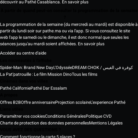
découvrir au Pathé Casablanca.
En savoir plus
À partir de quand peut-on consulter la programmation de la semaine
?
La programmation de la semaine (du mercredi au mardi) est disponible à
partir du lundi soir sur pathe.ma ou via l'app. Si vous consultez le site
web l'app le samedi ou le dimanche, il est donc normal que seules les
séances jusqu'au mardi soient affichées.
En savoir plus
Accéder au centre d'aide
Les nouveautés à l'affiche
Spider-Man: Brand New Day
L'Odyssée
DREAM CHOK / كوفرة في الغيس
La Pat'patrouille : Le film Mission Dino
Tous les films
Cinémas dans vos villes
Pathé Californie
Pathé Dar Essalam
A propos
Offres B2B
Offre anniversaire
Projection scolaire
L'experience Pathé
Liens utiles
Paramétrer vos cookies
Conditions Générales
Politique CVD
Charte de protection des données personnelles
Mentions Légales
VOUS AVEZ DES QUESTIONS ?
Comment fonctionne la carte 5 places ?