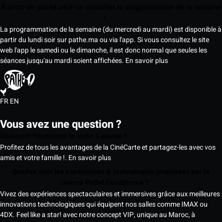
À partir de quand peut-on consulter la programmation de la semaine
?
La programmation de la semaine (du mercredi au mardi) est disponible à
partir du lundi soir sur pathe.ma ou via l'app. Si vous consultez le site
web l'app le samedi ou le dimanche, il est donc normal que seules les
séances jusqu'au mardi soient affichées.
En savoir plus
FR
EN
Vous avez une question ?
Comment fonctionne la carte 5 places ?
Profitez de tous les avantages de la CinéCarte et partagez-les avec vos
amis et votre famille !.
En savoir plus
Quelles sont les expériences & technologies proposées par le
cinéma Pathé Casablanca ?
Vivez des expériences spectaculaires et immersives grâce aux meilleures
innovations technologiques qui équipent nos salles comme IMAX ou
4DX. Feel like a star! avec notre concept VIP, unique au Maroc, à