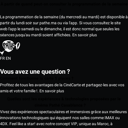
À partir de quand peut-on consulter la programmation de la semaine
?
La programmation de la semaine (du mercredi au mardi) est disponible à
partir du lundi soir sur pathe.ma ou via l'app. Si vous consultez le site
web l'app le samedi ou le dimanche, il est donc normal que seules les
séances jusqu'au mardi soient affichées.
En savoir plus
FR
EN
Vous avez une question ?
Comment fonctionne la carte 5 places ?
Profitez de tous les avantages de la CinéCarte et partagez-les avec vos
amis et votre famille !.
En savoir plus
Quelles sont les expériences & technologies proposées par le
cinéma Pathé Casablanca ?
Vivez des expériences spectaculaires et immersives grâce aux meilleures
innovations technologiques qui équipent nos salles comme IMAX ou
4DX. Feel like a star! avec notre concept VIP, unique au Maroc, à