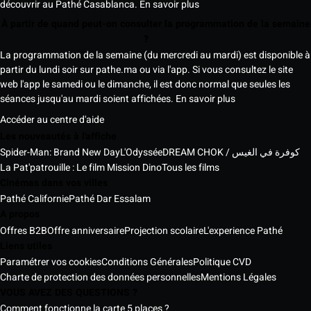
découvrir au Pathé Casablanca.
En savoir plus
À partir de quand peut-on consulter la programmation de la semaine
?
La programmation de la semaine (du mercredi au mardi) est disponible à
partir du lundi soir sur pathe.ma ou via l'app. Si vous consultez le site
web l'app le samedi ou le dimanche, il est donc normal que seules les
séances jusqu'au mardi soient affichées.
En savoir plus
Accéder au centre d'aide
Les nouveautés à l'affiche
Spider-Man: Brand New Day
L'Odyssée
DREAM CHOK / كوفرة في الغيس
La Pat'patrouille : Le film Mission Dino
Tous les films
Cinémas dans vos villes
Pathé Californie
Pathé Dar Essalam
A propos
Offres B2B
Offre anniversaire
Projection scolaire
L'experience Pathé
Liens utiles
Paramétrer vos cookies
Conditions Générales
Politique CVD
Charte de protection des données personnelles
Mentions Légales
VOUS AVEZ DES QUESTIONS ?
Comment fonctionne la carte 5 places ?