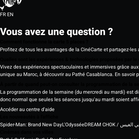
FR
EN
Vous avez une question ?
Comment fonctionne la carte 5 places ?
Profitez de tous les avantages de la CinéCarte et partagez-les 
Quelles sont les expériences & technologies proposées par l
Vivez des expériences spectaculaires et immersives grâce aux 
unique au Maroc, à découvrir au Pathé Casablanca.
En savoir p
À partir de quand peut-on consulter la programmation de la 
La programmation de la semaine (du mercredi au mardi) est dispo
donc normal que seules les séances jusqu'au mardi soient aff
Accéder au centre d'aide
Les nouveautés à l'affiche
Spider-Man: Brand New Day
L'Odyssée
DREAM CHOK / س
Cinémas dans vos villes