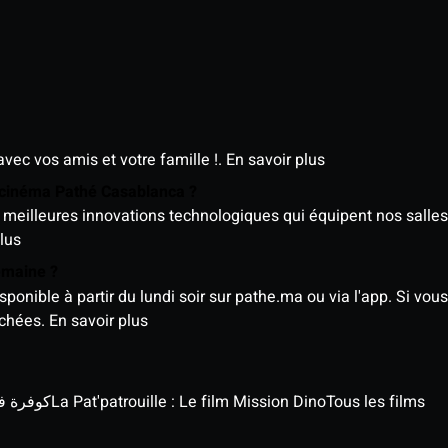
avec vos amis et votre famille !.
En savoir plus
e cinéma Pathé Casablanca ?
meilleures innovations technologiques qui équipent nos salles
lus
semaine ?
nible à partir du lundi soir sur pathe.ma ou via l'app. Si vous 
ichées.
En savoir plus
كوفرة في الغي
La Pat'patrouille : Le film Mission Dino
Tous les films