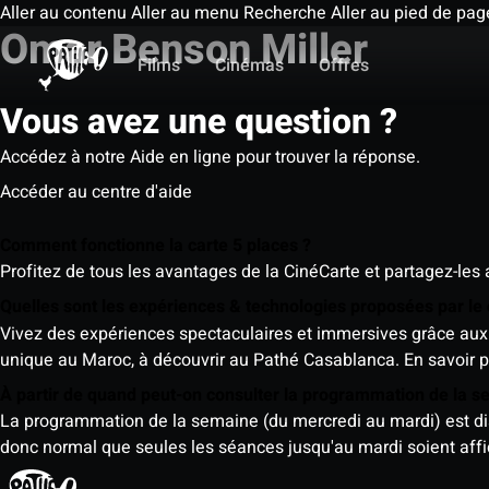
Aller au contenu
Aller au menu
Recherche
Aller au pied de pag
Omar Benson Miller
Films
Cinémas
Offres
Vous avez une question ?
Accédez à notre Aide en ligne pour trouver la réponse.
Accéder au centre d'aide
Comment fonctionne la carte 5 places ?
Profitez de tous les avantages de la CinéCarte et partagez-les 
Quelles sont les expériences & technologies proposées par l
Vivez des expériences spectaculaires et immersives grâce aux 
unique au Maroc, à découvrir au Pathé Casablanca.
En savoir p
À partir de quand peut-on consulter la programmation de la 
La programmation de la semaine (du mercredi au mardi) est dispo
donc normal que seules les séances jusqu'au mardi soient aff