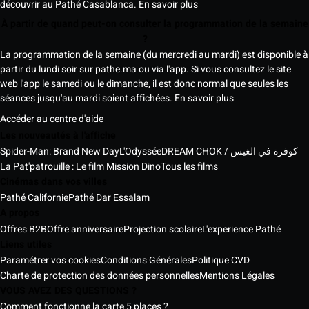
découvrir au Pathé Casablanca.
En savoir plus
À partir de quand peut-on consulter la programmation de la semaine
?
La programmation de la semaine (du mercredi au mardi) est disponible à
partir du lundi soir sur pathe.ma ou via l'app. Si vous consultez le site
web l'app le samedi ou le dimanche, il est donc normal que seules les
séances jusqu'au mardi soient affichées.
En savoir plus
Accéder au centre d'aide
Les nouveautés à l'affiche
Spider-Man: Brand New Day
L'Odyssée
DREAM CHOK / كوفرة في الغيس
La Pat'patrouille : Le film Mission Dino
Tous les films
Cinémas dans vos villes
Pathé Californie
Pathé Dar Essalam
A propos
Offres B2B
Offre anniversaire
Projection scolaire
L'experience Pathé
Liens utiles
Paramétrer vos cookies
Conditions Générales
Politique CVD
Charte de protection des données personnelles
Mentions Légales
VOUS AVEZ DES QUESTIONS ?
Comment fonctionne la carte 5 places ?