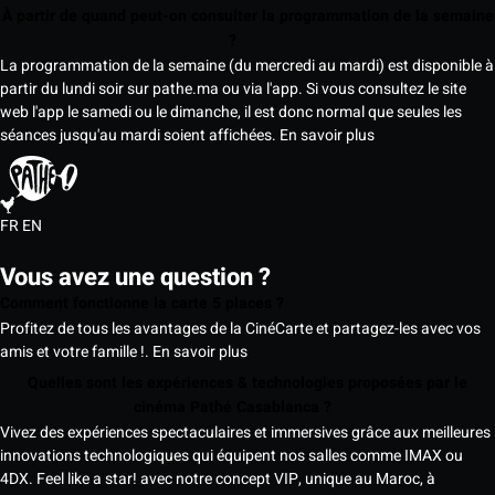
À partir de quand peut-on consulter la programmation de la semaine
?
La programmation de la semaine (du mercredi au mardi) est disponible à
partir du lundi soir sur pathe.ma ou via l'app. Si vous consultez le site
web l'app le samedi ou le dimanche, il est donc normal que seules les
séances jusqu'au mardi soient affichées.
En savoir plus
FR
EN
Vous avez une question ?
Comment fonctionne la carte 5 places ?
Profitez de tous les avantages de la CinéCarte et partagez-les avec vos
amis et votre famille !.
En savoir plus
Quelles sont les expériences & technologies proposées par le
cinéma Pathé Casablanca ?
Vivez des expériences spectaculaires et immersives grâce aux meilleures
innovations technologiques qui équipent nos salles comme IMAX ou
4DX. Feel like a star! avec notre concept VIP, unique au Maroc, à