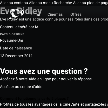
Aller au contenu
Aller au menu
Recherche
Aller au pied de pag
Eve Ridley
Films
Cinémas
Offres
Eve Ridley est une actrice connue pour ses rôles dans des produ
Contenu généré par IA
PAYS D'ORIGINE
Royaume-Uni
Date de naissance
13 December 2011
Vous avez une question ?
Accédez à notre Aide en ligne pour trouver la réponse.
Accéder au centre d'aide
Comment fonctionne la carte 5 places ?
Profitez de tous les avantages de la CinéCarte et partagez-les 