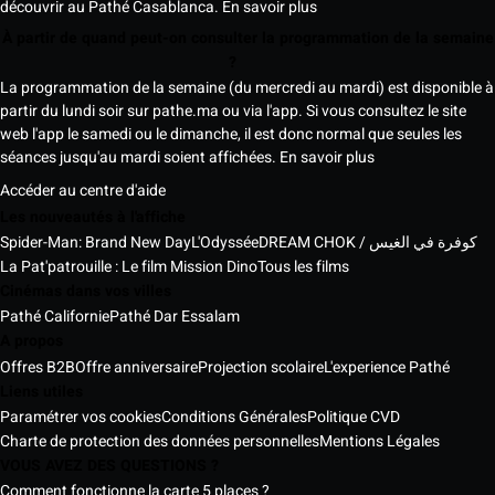
découvrir au Pathé Casablanca.
En savoir plus
À partir de quand peut-on consulter la programmation de la semaine
?
La programmation de la semaine (du mercredi au mardi) est disponible à
partir du lundi soir sur pathe.ma ou via l'app. Si vous consultez le site
web l'app le samedi ou le dimanche, il est donc normal que seules les
séances jusqu'au mardi soient affichées.
En savoir plus
Accéder au centre d'aide
Les nouveautés à l'affiche
Spider-Man: Brand New Day
L'Odyssée
DREAM CHOK / كوفرة في الغيس
La Pat'patrouille : Le film Mission Dino
Tous les films
Cinémas dans vos villes
Pathé Californie
Pathé Dar Essalam
A propos
Offres B2B
Offre anniversaire
Projection scolaire
L'experience Pathé
Liens utiles
Paramétrer vos cookies
Conditions Générales
Politique CVD
Charte de protection des données personnelles
Mentions Légales
VOUS AVEZ DES QUESTIONS ?
Comment fonctionne la carte 5 places ?