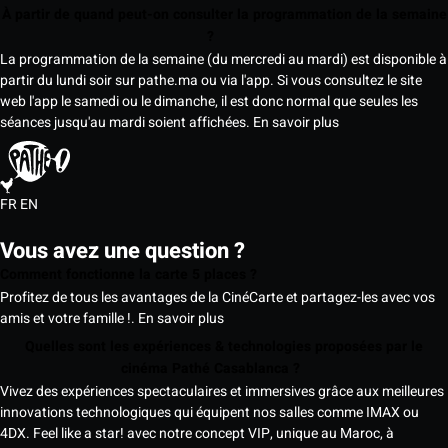
À partir de quand peut-on consulter la programmation de la semaine
?
La programmation de la semaine (du mercredi au mardi) est disponible à
partir du lundi soir sur pathe.ma ou via l'app. Si vous consultez le site
web l'app le samedi ou le dimanche, il est donc normal que seules les
séances jusqu'au mardi soient affichées.
En savoir plus
FR
EN
Vous avez une question ?
Comment fonctionne la carte 5 places ?
Profitez de tous les avantages de la CinéCarte et partagez-les avec vos
amis et votre famille !.
En savoir plus
Quelles sont les expériences & technologies proposées par le
cinéma Pathé Casablanca ?
Vivez des expériences spectaculaires et immersives grâce aux meilleures
innovations technologiques qui équipent nos salles comme IMAX ou
4DX. Feel like a star! avec notre concept VIP, unique au Maroc, à