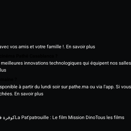
avec vos amis et votre famille !.
En savoir plus
e cinéma Pathé Casablanca ?
meilleures innovations technologiques qui équipent nos salles
lus
semaine ?
nible à partir du lundi soir sur pathe.ma ou via l'app. Si vous 
ichées.
En savoir plus
كوفرة في الغي
La Pat'patrouille : Le film Mission Dino
Tous les films