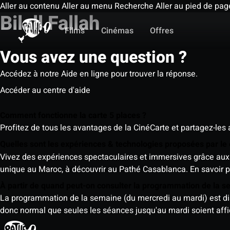
Aller au contenu
Aller au menu
Recherche
Aller au pied de pag
Bilall Fallah
Films
Cinémas
Offres
Vous avez une question ?
Accédez à notre Aide en ligne pour trouver la réponse.
Accéder au centre d'aide
Comment fonctionne la carte 5 places ?
Profitez de tous les avantages de la CinéCarte et partagez-les 
Quelles sont les expériences & technologies proposées par l
Vivez des expériences spectaculaires et immersives grâce aux 
unique au Maroc, à découvrir au Pathé Casablanca.
En savoir p
À partir de quand peut-on consulter la programmation de la 
La programmation de la semaine (du mercredi au mardi) est dispo
donc normal que seules les séances jusqu'au mardi soient aff