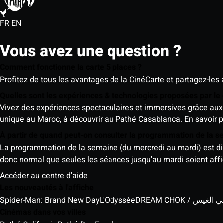
FR
EN
Vous avez une question ?
Comment fonctionne la carte 5 places ?
Profitez de tous les avantages de la CinéCarte et partagez-les 
Quelles sont les expériences & technologies proposées par l
Vivez des expériences spectaculaires et immersives grâce aux 
unique au Maroc, à découvrir au Pathé Casablanca.
En savoir p
À partir de quand peut-on consulter la programmation de la 
La programmation de la semaine (du mercredi au mardi) est dispo
donc normal que seules les séances jusqu'au mardi soient aff
Accéder au centre d'aide
Les nouveautés à l'affiche
Spider-Man: Brand New Day
L'Odyssée
DREAM CHOK / س
Cinémas dans vos villes