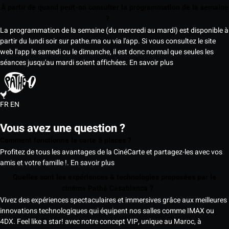
À partir de quand peut-on consulter la programmation de la semaine
?
La programmation de la semaine (du mercredi au mardi) est disponible à
partir du lundi soir sur pathe.ma ou via l'app. Si vous consultez le site
web l'app le samedi ou le dimanche, il est donc normal que seules les
séances jusqu'au mardi soient affichées.
En savoir plus
FR
EN
Vous avez une question ?
Comment fonctionne la carte 5 places ?
Profitez de tous les avantages de la CinéCarte et partagez-les avec vos
amis et votre famille !.
En savoir plus
Quelles sont les expériences & technologies proposées par le
cinéma Pathé Casablanca ?
Vivez des expériences spectaculaires et immersives grâce aux meilleures
innovations technologiques qui équipent nos salles comme IMAX ou
4DX. Feel like a star! avec notre concept VIP, unique au Maroc, à