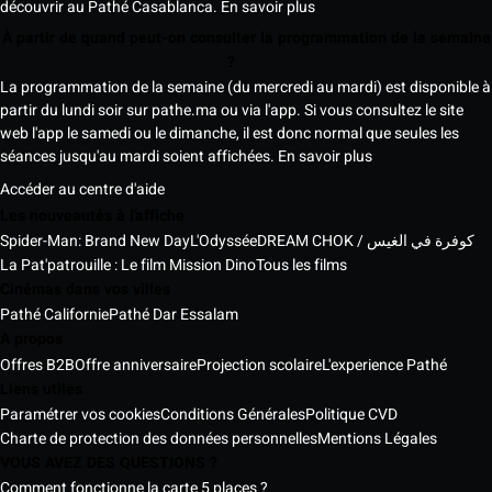
découvrir au Pathé Casablanca.
En savoir plus
À partir de quand peut-on consulter la programmation de la semaine
?
La programmation de la semaine (du mercredi au mardi) est disponible à
partir du lundi soir sur pathe.ma ou via l'app. Si vous consultez le site
web l'app le samedi ou le dimanche, il est donc normal que seules les
séances jusqu'au mardi soient affichées.
En savoir plus
Accéder au centre d'aide
Les nouveautés à l'affiche
Spider-Man: Brand New Day
L'Odyssée
DREAM CHOK / كوفرة في الغيس
La Pat'patrouille : Le film Mission Dino
Tous les films
Cinémas dans vos villes
Pathé Californie
Pathé Dar Essalam
A propos
Offres B2B
Offre anniversaire
Projection scolaire
L'experience Pathé
Liens utiles
Paramétrer vos cookies
Conditions Générales
Politique CVD
Charte de protection des données personnelles
Mentions Légales
VOUS AVEZ DES QUESTIONS ?
Comment fonctionne la carte 5 places ?