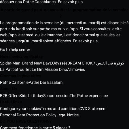
découvrir au Pathé Casablanca.
En savoir plus
À partir de quand peut-on consulter la programmation de la semaine
?
La programmation de la semaine (du mercredi au mardi) est disponible à
partir du lundi soir sur pathe.ma ou via l'app. Si vous consultez le site
web l'app le samedi ou le dimanche, il est donc normal que seules les
séances jusqu'au mardi soient affichées.
En savoir plus
Go to help center
New movies on display
Spider-Man: Brand New Day
L'Odyssée
DREAM CHOK / كوفرة في الغيس
La Pat'patrouille : Le film Mission Dino
All movies
Cinemas in your cities
Pathé Californie
Pathé Dar Essalam
About Us
B2B Offers
Kids birthday
School session
The Pathe experience
Useful links
Configure your cookies
Terms and conditions
CVD Statement
Personal Data Protection Policy
Legal Notice
DO YOU HAVE QUESTIONS?
Comment fonctionne la carte 5 places ?