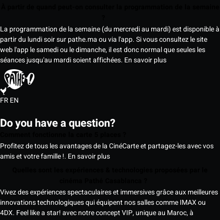
À partir de quand peut-on consulter la programmation de la semaine
?
La programmation de la semaine (du mercredi au mardi) est disponible à
partir du lundi soir sur pathe.ma ou via l'app. Si vous consultez le site
web l'app le samedi ou le dimanche, il est donc normal que seules les
séances jusqu'au mardi soient affichées.
En savoir plus
FR
EN
Do you have a question?
Comment fonctionne la carte 5 places ?
Profitez de tous les avantages de la CinéCarte et partagez-les avec vos
amis et votre famille !.
En savoir plus
Quelles sont les expériences & technologies proposées par le
cinéma Pathé Casablanca ?
Vivez des expériences spectaculaires et immersives grâce aux meilleures
innovations technologiques qui équipent nos salles comme IMAX ou
4DX. Feel like a star! avec notre concept VIP, unique au Maroc, à