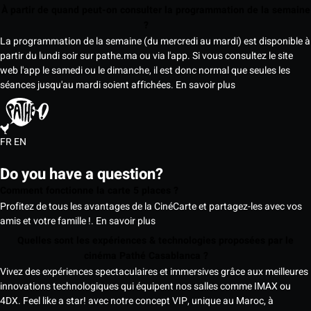
À partir de quand peut-on consulter la programmation de la semaine
?
La programmation de la semaine (du mercredi au mardi) est disponible à
partir du lundi soir sur pathe.ma ou via l'app. Si vous consultez le site
web l'app le samedi ou le dimanche, il est donc normal que seules les
séances jusqu'au mardi soient affichées.
En savoir plus
FR
EN
Do you have a question?
Comment fonctionne la carte 5 places ?
Profitez de tous les avantages de la CinéCarte et partagez-les avec vos
amis et votre famille !.
En savoir plus
Quelles sont les expériences & technologies proposées par le
cinéma Pathé Casablanca ?
Vivez des expériences spectaculaires et immersives grâce aux meilleures
innovations technologiques qui équipent nos salles comme IMAX ou
4DX. Feel like a star! avec notre concept VIP, unique au Maroc, à