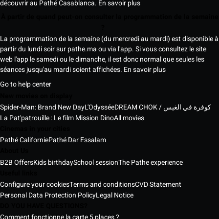
découvrir au Pathé Casablanca.
En savoir plus
À partir de quand peut-on consulter la programmation de la semaine
?
La programmation de la semaine (du mercredi au mardi) est disponible à
partir du lundi soir sur pathe.ma ou via l'app. Si vous consultez le site
web l'app le samedi ou le dimanche, il est donc normal que seules les
séances jusqu'au mardi soient affichées.
En savoir plus
Go to help center
New movies on display
Spider-Man: Brand New Day
L'Odyssée
DREAM CHOK / كوفرة في الغيس
La Pat'patrouille : Le film Mission Dino
All movies
Cinemas in your cities
Pathé Californie
Pathé Dar Essalam
About Us
B2B Offers
Kids birthday
School session
The Pathe experience
Useful links
Configure your cookies
Terms and conditions
CVD Statement
Personal Data Protection Policy
Legal Notice
DO YOU HAVE QUESTIONS?
Comment fonctionne la carte 5 places ?