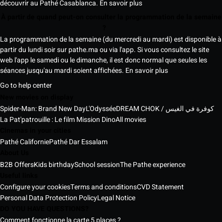
découvrir au Pathé Casablanca.
En savoir plus
À partir de quand peut-on consulter la programmation de la semaine
?
La programmation de la semaine (du mercredi au mardi) est disponible à
partir du lundi soir sur pathe.ma ou via l'app. Si vous consultez le site
web l'app le samedi ou le dimanche, il est donc normal que seules les
séances jusqu'au mardi soient affichées.
En savoir plus
Go to help center
New movies on display
Spider-Man: Brand New Day
L'Odyssée
DREAM CHOK / كوفرة في الغيس
La Pat'patrouille : Le film Mission Dino
All movies
Cinemas in your cities
Pathé Californie
Pathé Dar Essalam
About Us
B2B Offers
Kids birthday
School session
The Pathe experience
Useful links
Configure your cookies
Terms and conditions
CVD Statement
Personal Data Protection Policy
Legal Notice
DO YOU HAVE QUESTIONS?
Comment fonctionne la carte 5 places ?