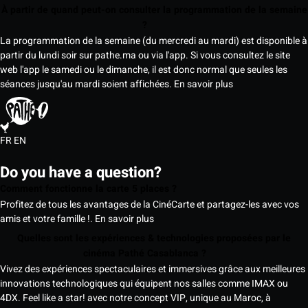
À partir de quand peut-on consulter la programmation de la semaine
?
La programmation de la semaine (du mercredi au mardi) est disponible à
partir du lundi soir sur pathe.ma ou via l'app. Si vous consultez le site
web l'app le samedi ou le dimanche, il est donc normal que seules les
séances jusqu'au mardi soient affichées.
En savoir plus
FR
EN
Do you have a question?
Comment fonctionne la carte 5 places ?
Profitez de tous les avantages de la CinéCarte et partagez-les avec vos
amis et votre famille !.
En savoir plus
Quelles sont les expériences & technologies proposées par le
cinéma Pathé Casablanca ?
Vivez des expériences spectaculaires et immersives grâce aux meilleures
innovations technologiques qui équipent nos salles comme IMAX ou
4DX. Feel like a star! avec notre concept VIP, unique au Maroc, à