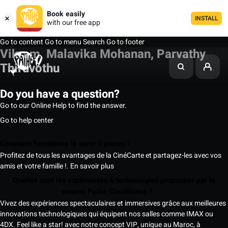
Book easily
INSTALL
with our free app
Go to content
Go to menu
Search
Go to footer
Vikram, Malavika Mohanan, Parvathy
Thiruvothu
Do you have a question?
Go to our Online Help to find the answer.
Go to help center
Comment fonctionne la carte 5 places ?
Profitez de tous les avantages de la CinéCarte et partagez-les avec vos
amis et votre famille !.
En savoir plus
Quelles sont les expériences & technologies proposées par le
cinéma Pathé Casablanca ?
Vivez des expériences spectaculaires et immersives grâce aux meilleures
innovations technologiques qui équipent nos salles comme IMAX ou
4DX. Feel like a star! avec notre concept VIP, unique au Maroc, à