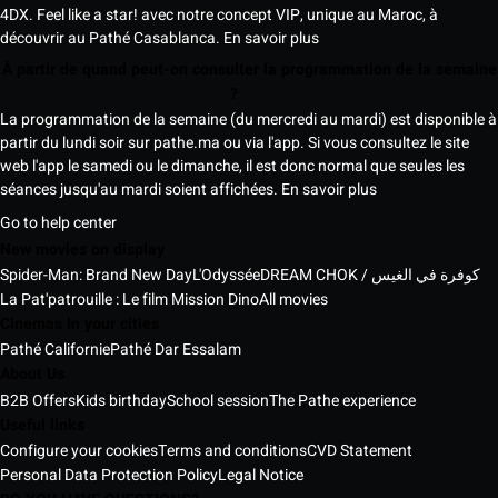
4DX. Feel like a star! avec notre concept VIP, unique au Maroc, à
découvrir au Pathé Casablanca.
En savoir plus
À partir de quand peut-on consulter la programmation de la semaine
?
La programmation de la semaine (du mercredi au mardi) est disponible à
partir du lundi soir sur pathe.ma ou via l'app. Si vous consultez le site
web l'app le samedi ou le dimanche, il est donc normal que seules les
séances jusqu'au mardi soient affichées.
En savoir plus
Go to help center
New movies on display
Spider-Man: Brand New Day
L'Odyssée
DREAM CHOK / كوفرة في الغيس
La Pat'patrouille : Le film Mission Dino
All movies
Cinemas in your cities
Pathé Californie
Pathé Dar Essalam
About Us
B2B Offers
Kids birthday
School session
The Pathe experience
Useful links
Configure your cookies
Terms and conditions
CVD Statement
Personal Data Protection Policy
Legal Notice