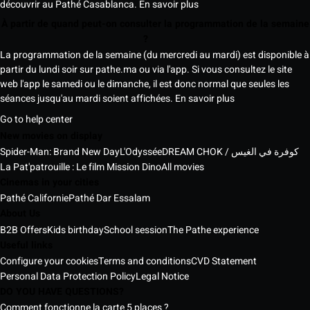
découvrir au Pathé Casablanca.
En savoir plus
À partir de quand peut-on consulter la programmation de la semaine
?
La programmation de la semaine (du mercredi au mardi) est disponible à
partir du lundi soir sur pathe.ma ou via l'app. Si vous consultez le site
web l'app le samedi ou le dimanche, il est donc normal que seules les
séances jusqu'au mardi soient affichées.
En savoir plus
Go to help center
New movies on display
Spider-Man: Brand New Day
L'Odyssée
DREAM CHOK / كوفرة في الغيس
La Pat'patrouille : Le film Mission Dino
All movies
Cinemas in your cities
Pathé Californie
Pathé Dar Essalam
About Us
B2B Offers
Kids birthday
School session
The Pathe experience
Useful links
Configure your cookies
Terms and conditions
CVD Statement
Personal Data Protection Policy
Legal Notice
DO YOU HAVE QUESTIONS?
Comment fonctionne la carte 5 places ?