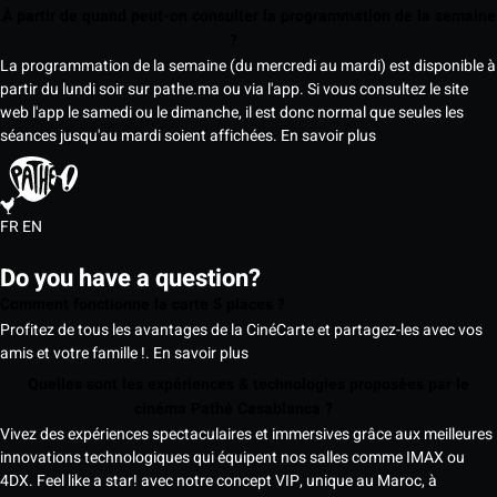
À partir de quand peut-on consulter la programmation de la semaine
?
La programmation de la semaine (du mercredi au mardi) est disponible à
partir du lundi soir sur pathe.ma ou via l'app. Si vous consultez le site
web l'app le samedi ou le dimanche, il est donc normal que seules les
séances jusqu'au mardi soient affichées.
En savoir plus
FR
EN
Do you have a question?
Comment fonctionne la carte 5 places ?
Profitez de tous les avantages de la CinéCarte et partagez-les avec vos
amis et votre famille !.
En savoir plus
Quelles sont les expériences & technologies proposées par le
cinéma Pathé Casablanca ?
Vivez des expériences spectaculaires et immersives grâce aux meilleures
innovations technologiques qui équipent nos salles comme IMAX ou
4DX. Feel like a star! avec notre concept VIP, unique au Maroc, à