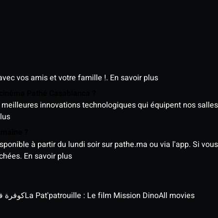
avec vos amis et votre famille !.
En savoir plus
e cinéma Pathé Casablanca ?
meilleures innovations technologiques qui équipent nos salles
lus
semaine ?
nible à partir du lundi soir sur pathe.ma ou via l'app. Si vous 
ichées.
En savoir plus
كوفرة في الغي
La Pat'patrouille : Le film Mission Dino
All movies