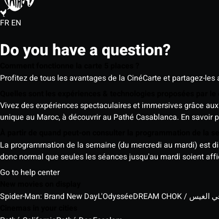
FR
EN
Do you have a question?
Comment fonctionne la carte 5 places ?
Profitez de tous les avantages de la CinéCarte et partagez-les 
Quelles sont les expériences & technologies proposées par l
Vivez des expériences spectaculaires et immersives grâce aux 
unique au Maroc, à découvrir au Pathé Casablanca.
En savoir p
À partir de quand peut-on consulter la programmation de la 
La programmation de la semaine (du mercredi au mardi) est dispo
donc normal que seules les séances jusqu'au mardi soient aff
Go to help center
New movies on display
Spider-Man: Brand New Day
L'Odyssée
DREAM CHOK / س
Cinemas in your cities