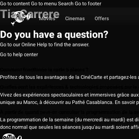
Go to content
Go to menu
Search
Go to footer
Tia Carrere
Movies
Cinemas
Offers
Do you have a question?
Go to our Online Help to find the answer.
Go to help center
Comment fonctionne la carte 5 places ?
Profitez de tous les avantages de la CinéCarte et partagez-les 
Quelles sont les expériences & technologies proposées par l
Vivez des expériences spectaculaires et immersives grâce aux 
unique au Maroc, à découvrir au Pathé Casablanca.
En savoir p
À partir de quand peut-on consulter la programmation de la 
La programmation de la semaine (du mercredi au mardi) est dispo
donc normal que seules les séances jusqu'au mardi soient aff