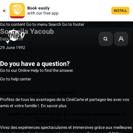
Book easily
INSTALL
with our free app
Go to content
Go to menu
Search
Go to footer
Souheila Yacoub
Date of birth
29 June 1992
Do you have a question?
Go to our Online Help to find the answer.
Go to help center
Comment fonctionne la carte 5 places ?
Profitez de tous les avantages de la CinéCarte et partagez-les avec vos
amis et votre famille !.
En savoir plus
Quelles sont les expériences & technologies proposées par le
cinéma Pathé Casablanca ?
Vivez des expériences spectaculaires et immersives grâce aux meilleures