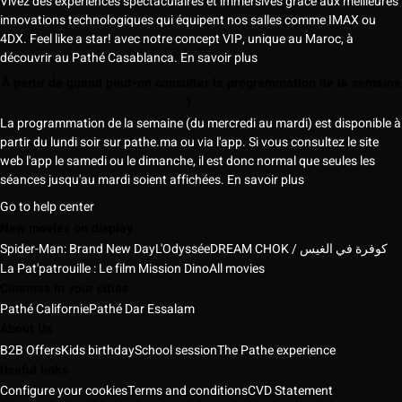
Vivez des expériences spectaculaires et immersives grâce aux meilleures
innovations technologiques qui équipent nos salles comme IMAX ou
4DX. Feel like a star! avec notre concept VIP, unique au Maroc, à
découvrir au Pathé Casablanca.
En savoir plus
À partir de quand peut-on consulter la programmation de la semaine
?
La programmation de la semaine (du mercredi au mardi) est disponible à
partir du lundi soir sur pathe.ma ou via l'app. Si vous consultez le site
web l'app le samedi ou le dimanche, il est donc normal que seules les
séances jusqu'au mardi soient affichées.
En savoir plus
Go to help center
New movies on display
Spider-Man: Brand New Day
L'Odyssée
DREAM CHOK / كوفرة في الغيس
La Pat'patrouille : Le film Mission Dino
All movies
Cinemas in your cities
Pathé Californie
Pathé Dar Essalam
About Us
B2B Offers
Kids birthday
School session
The Pathe experience
Useful links
Configure your cookies
Terms and conditions
CVD Statement