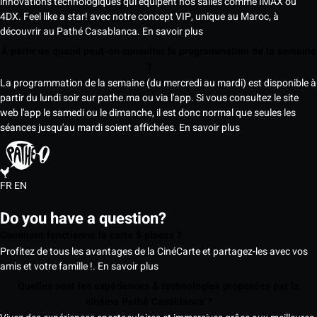
innovations technologiques qui équipent nos salles comme IMAX ou
4DX. Feel like a star! avec notre concept VIP, unique au Maroc, à
découvrir au Pathé Casablanca.
En savoir plus
À partir de quand peut-on consulter la programmation de la semaine
?
La programmation de la semaine (du mercredi au mardi) est disponible à
partir du lundi soir sur pathe.ma ou via l'app. Si vous consultez le site
web l'app le samedi ou le dimanche, il est donc normal que seules les
séances jusqu'au mardi soient affichées.
En savoir plus
FR
EN
Do you have a question?
Comment fonctionne la carte 5 places ?
Profitez de tous les avantages de la CinéCarte et partagez-les avec vos
amis et votre famille !.
En savoir plus
Quelles sont les expériences & technologies proposées par le
cinéma Pathé Casablanca ?