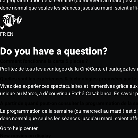
La programmation de la semaine (du mercredi au mardi) est dispo
donc normal que seules les séances jusqu'au mardi soient aff
FR
EN
Do you have a question?
Comment fonctionne la carte 5 places ?
Profitez de tous les avantages de la CinéCarte et partagez-les 
Quelles sont les expériences & technologies proposées par l
Vivez des expériences spectaculaires et immersives grâce aux 
unique au Maroc, à découvrir au Pathé Casablanca.
En savoir p
À partir de quand peut-on consulter la programmation de la 
La programmation de la semaine (du mercredi au mardi) est dispo
donc normal que seules les séances jusqu'au mardi soient aff
Go to help center
New movies on display