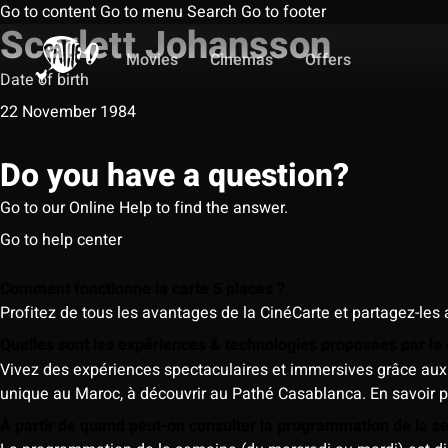
Go to content
Go to menu
Search
Go to footer
Scarlett Johansson
Movies
Cinemas
Offers
Date of birth
22 November 1984
Do you have a question?
Go to our Online Help to find the answer.
Go to help center
Comment fonctionne la carte 5 places ?
Profitez de tous les avantages de la CinéCarte et partagez-les 
Quelles sont les expériences & technologies proposées par l
Vivez des expériences spectaculaires et immersives grâce aux 
unique au Maroc, à découvrir au Pathé Casablanca.
En savoir p
À partir de quand peut-on consulter la programmation de la 