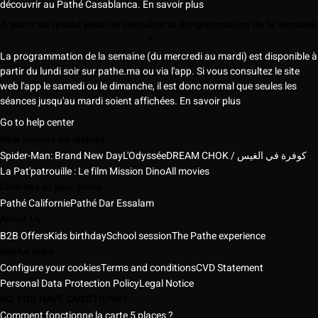
découvrir au Pathé Casablanca.
En savoir plus
À partir de quand peut-on consulter la programmation de la semaine
?
La programmation de la semaine (du mercredi au mardi) est disponible à
partir du lundi soir sur pathe.ma ou via l'app. Si vous consultez le site
web l'app le samedi ou le dimanche, il est donc normal que seules les
séances jusqu'au mardi soient affichées.
En savoir plus
Go to help center
New movies on display
Spider-Man: Brand New Day
L'Odyssée
DREAM CHOK / كوفرة في الغيس
La Pat'patrouille : Le film Mission Dino
All movies
Cinemas in your cities
Pathé Californie
Pathé Dar Essalam
About Us
B2B Offers
Kids birthday
School session
The Pathe experience
Useful links
Configure your cookies
Terms and conditions
CVD Statement
Personal Data Protection Policy
Legal Notice
DO YOU HAVE QUESTIONS?
Comment fonctionne la carte 5 places ?