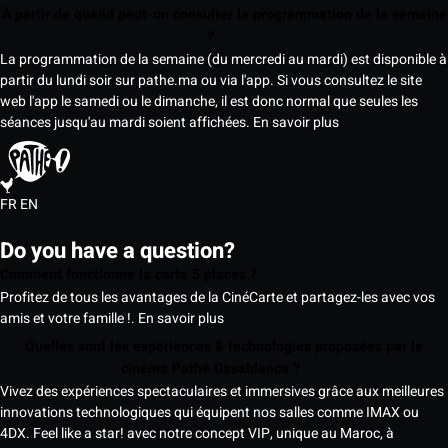
À partir de quand peut-on consulter la programmation de la semaine
?
La programmation de la semaine (du mercredi au mardi) est disponible à
partir du lundi soir sur pathe.ma ou via l'app. Si vous consultez le site
web l'app le samedi ou le dimanche, il est donc normal que seules les
séances jusqu'au mardi soient affichées.
En savoir plus
FR
EN
Do you have a question?
Comment fonctionne la carte 5 places ?
Profitez de tous les avantages de la CinéCarte et partagez-les avec vos
amis et votre famille !.
En savoir plus
Quelles sont les expériences & technologies proposées par le
cinéma Pathé Casablanca ?
Vivez des expériences spectaculaires et immersives grâce aux meilleures
innovations technologiques qui équipent nos salles comme IMAX ou
4DX. Feel like a star! avec notre concept VIP, unique au Maroc, à