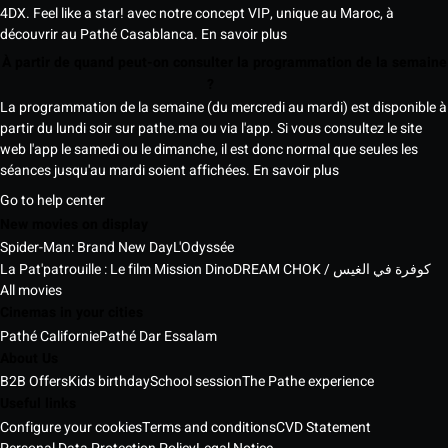
4DX. Feel like a star! avec notre concept VIP, unique au Maroc, à
découvrir au Pathé Casablanca.
En savoir plus
À partir de quand peut-on consulter la programmation de la semaine
?
La programmation de la semaine (du mercredi au mardi) est disponible à
partir du lundi soir sur pathe.ma ou via l'app. Si vous consultez le site
web l'app le samedi ou le dimanche, il est donc normal que seules les
séances jusqu'au mardi soient affichées.
En savoir plus
Go to help center
New movies on display
Spider-Man: Brand New Day
L'Odyssée
La Pat'patrouille : Le film Mission Dino
DREAM CHOK / كوفرة في الغيس
All movies
Cinemas in your cities
Pathé Californie
Pathé Dar Essalam
About Us
B2B Offers
Kids birthday
School session
The Pathe experience
Useful links
Configure your cookies
Terms and conditions
CVD Statement