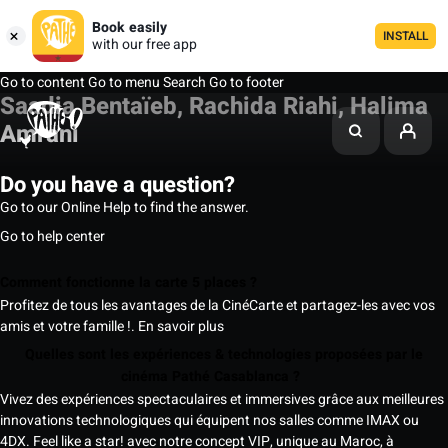
Book easily
INSTALL
with our free app
Go to content
Go to menu
Search
Go to footer
Saadia Bentaïeb, Rachida Riahi, Halima
Amrani
Do you have a question?
Go to our Online Help to find the answer.
Go to help center
Comment fonctionne la carte 5 places ?
Profitez de tous les avantages de la CinéCarte et partagez-les avec vos
amis et votre famille !.
En savoir plus
Quelles sont les expériences & technologies proposées par le
cinéma Pathé Casablanca ?
Vivez des expériences spectaculaires et immersives grâce aux meilleures
innovations technologiques qui équipent nos salles comme IMAX ou
4DX. Feel like a star! avec notre concept VIP, unique au Maroc, à