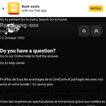
Book easily
INSTALL
with our free app
Go to content
Go to menu
Search
Go to footer
Ryu Kyung-soo
Date of birth
12 October 1992
Do you have a question?
Go to our Online Help to find the answer.
Go to help center
Comment fonctionne la carte 5 places ?
Profitez de tous les avantages de la CinéCarte et partagez-les avec vos
amis et votre famille !.
En savoir plus
Quelles sont les expériences & technologies proposées par le
cinéma Pathé Casablanca ?
Vivez des expériences spectaculaires et immersives grâce aux meilleures