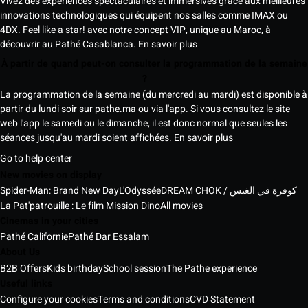
Vivez des expériences spectaculaires et immersives grâce aux meilleures
innovations technologiques qui équipent nos salles comme IMAX ou
4DX. Feel like a star! avec notre concept VIP, unique au Maroc, à
découvrir au Pathé Casablanca.
En savoir plus
À partir de quand peut-on consulter la programmation de la semaine
?
La programmation de la semaine (du mercredi au mardi) est disponible à
partir du lundi soir sur pathe.ma ou via l'app. Si vous consultez le site
web l'app le samedi ou le dimanche, il est donc normal que seules les
séances jusqu'au mardi soient affichées.
En savoir plus
Go to help center
New movies on display
Spider-Man: Brand New Day
L'Odyssée
DREAM CHOK / كوفرة في الغيس
La Pat'patrouille : Le film Mission Dino
All movies
Cinemas in your cities
Pathé Californie
Pathé Dar Essalam
About Us
B2B Offers
Kids birthday
School session
The Pathe experience
Useful links
Configure your cookies
Terms and conditions
CVD Statement