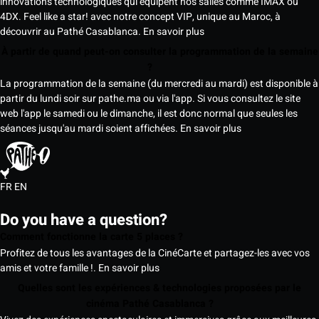
innovations technologiques qui équipent nos salles comme IMAX ou
4DX. Feel like a star! avec notre concept VIP, unique au Maroc, à
découvrir au Pathé Casablanca.
En savoir plus
À partir de quand peut-on consulter la programmation de la semaine
?
La programmation de la semaine (du mercredi au mardi) est disponible à
partir du lundi soir sur pathe.ma ou via l'app. Si vous consultez le site
web l'app le samedi ou le dimanche, il est donc normal que seules les
séances jusqu'au mardi soient affichées.
En savoir plus
FR
EN
Do you have a question?
Comment fonctionne la carte 5 places ?
Profitez de tous les avantages de la CinéCarte et partagez-les avec vos
amis et votre famille !.
En savoir plus
Quelles sont les expériences & technologies proposées par le
cinéma Pathé Casablanca ?