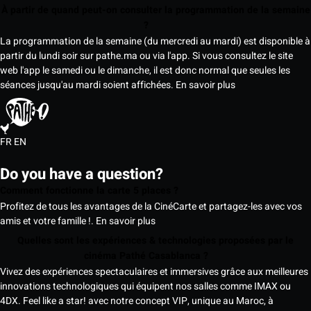
À partir de quand peut-on consulter la programmation de la semaine
?
La programmation de la semaine (du mercredi au mardi) est disponible à
partir du lundi soir sur pathe.ma ou via l'app. Si vous consultez le site
web l'app le samedi ou le dimanche, il est donc normal que seules les
séances jusqu'au mardi soient affichées.
En savoir plus
FR
EN
Do you have a question?
Comment fonctionne la carte 5 places ?
Profitez de tous les avantages de la CinéCarte et partagez-les avec vos
amis et votre famille !.
En savoir plus
Quelles sont les expériences & technologies proposées par le
cinéma Pathé Casablanca ?
Vivez des expériences spectaculaires et immersives grâce aux meilleures
innovations technologiques qui équipent nos salles comme IMAX ou
4DX. Feel like a star! avec notre concept VIP, unique au Maroc, à