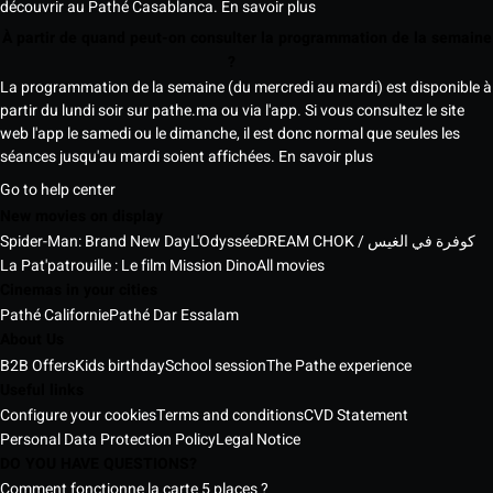
découvrir au Pathé Casablanca.
En savoir plus
À partir de quand peut-on consulter la programmation de la semaine
?
La programmation de la semaine (du mercredi au mardi) est disponible à
partir du lundi soir sur pathe.ma ou via l'app. Si vous consultez le site
web l'app le samedi ou le dimanche, il est donc normal que seules les
séances jusqu'au mardi soient affichées.
En savoir plus
Go to help center
New movies on display
Spider-Man: Brand New Day
L'Odyssée
DREAM CHOK / كوفرة في الغيس
La Pat'patrouille : Le film Mission Dino
All movies
Cinemas in your cities
Pathé Californie
Pathé Dar Essalam
About Us
B2B Offers
Kids birthday
School session
The Pathe experience
Useful links
Configure your cookies
Terms and conditions
CVD Statement
Personal Data Protection Policy
Legal Notice
DO YOU HAVE QUESTIONS?
Comment fonctionne la carte 5 places ?