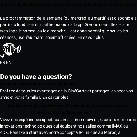
À partir de quand peut-on consulter la programmation de la semaine
?
La programmation de la semaine (du mercredi au mardi) est disponible à
partir du lundi soir sur pathe.ma ou via l'app. Si vous consultez le site
web l'app le samedi ou le dimanche, il est donc normal que seules les
séances jusqu'au mardi soient affichées.
En savoir plus
FR
EN
Do you have a question?
Comment fonctionne la carte 5 places ?
Profitez de tous les avantages de la CinéCarte et partagez-les avec vos
amis et votre famille !.
En savoir plus
Quelles sont les expériences & technologies proposées par le
cinéma Pathé Casablanca ?
Vivez des expériences spectaculaires et immersives grâce aux meilleures
innovations technologiques qui équipent nos salles comme IMAX ou
4DX. Feel like a star! avec notre concept VIP, unique au Maroc, à