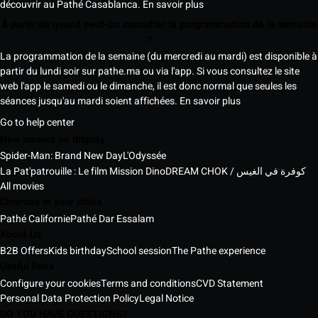
découvrir au Pathé Casablanca.
En savoir plus
À partir de quand peut-on consulter la programmation de la semaine
?
La programmation de la semaine (du mercredi au mardi) est disponible à
partir du lundi soir sur pathe.ma ou via l'app. Si vous consultez le site
web l'app le samedi ou le dimanche, il est donc normal que seules les
séances jusqu'au mardi soient affichées.
En savoir plus
Go to help center
New movies on display
Spider-Man: Brand New Day
L'Odyssée
La Pat'patrouille : Le film Mission Dino
DREAM CHOK / كوفرة في الغيس
All movies
Cinemas in your cities
Pathé Californie
Pathé Dar Essalam
About Us
B2B Offers
Kids birthday
School session
The Pathe experience
Useful links
Configure your cookies
Terms and conditions
CVD Statement
Personal Data Protection Policy
Legal Notice
DO YOU HAVE QUESTIONS?