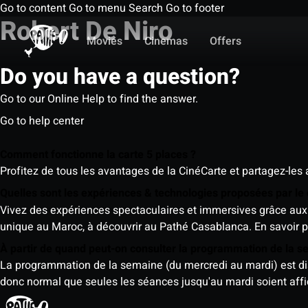
Go to content
Go to menu
Search
Go to footer
Robert De Niro
Movies
Cinemas
Offers
Do you have a question?
Go to our Online Help to find the answer.
Go to help center
Comment fonctionne la carte 5 places ?
Profitez de tous les avantages de la CinéCarte et partagez-les 
Quelles sont les expériences & technologies proposées par l
Vivez des expériences spectaculaires et immersives grâce aux 
unique au Maroc, à découvrir au Pathé Casablanca.
En savoir p
À partir de quand peut-on consulter la programmation de la 
La programmation de la semaine (du mercredi au mardi) est dispo
donc normal que seules les séances jusqu'au mardi soient aff