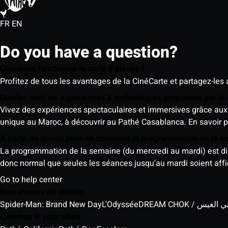
FR
EN
Do you have a question?
Comment fonctionne la carte 5 places ?
Profitez de tous les avantages de la CinéCarte et partagez-les 
Quelles sont les expériences & technologies proposées par l
Vivez des expériences spectaculaires et immersives grâce aux 
unique au Maroc, à découvrir au Pathé Casablanca.
En savoir p
À partir de quand peut-on consulter la programmation de la 
La programmation de la semaine (du mercredi au mardi) est dispo
donc normal que seules les séances jusqu'au mardi soient aff
Go to help center
New movies on display
Spider-Man: Brand New Day
L'Odyssée
DREAM CHOK / س
Cinemas in your cities