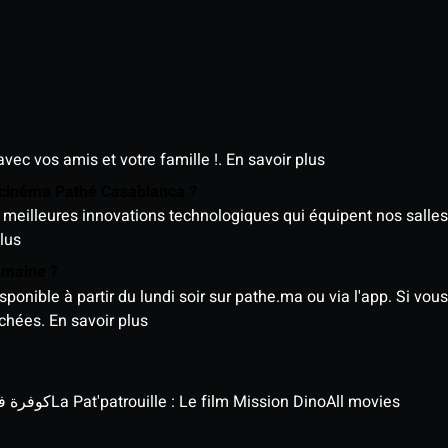
avec vos amis et votre famille !.
En savoir plus
e cinéma Pathé Casablanca ?
meilleures innovations technologiques qui équipent nos salles
lus
semaine ?
nible à partir du lundi soir sur pathe.ma ou via l'app. Si vous 
ichées.
En savoir plus
كوفرة في الغي
La Pat'patrouille : Le film Mission Dino
All movies