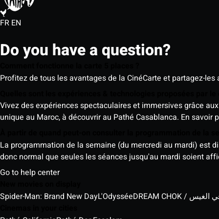
FR
EN
Do you have a question?
Comment fonctionne la carte 5 places ?
Profitez de tous les avantages de la CinéCarte et partagez-les 
Quelles sont les expériences & technologies proposées par l
Vivez des expériences spectaculaires et immersives grâce aux 
unique au Maroc, à découvrir au Pathé Casablanca.
En savoir p
À partir de quand peut-on consulter la programmation de la 
La programmation de la semaine (du mercredi au mardi) est dispo
donc normal que seules les séances jusqu'au mardi soient aff
Go to help center
New movies on display
Spider-Man: Brand New Day
L'Odyssée
DREAM CHOK / س
Cinemas in your cities