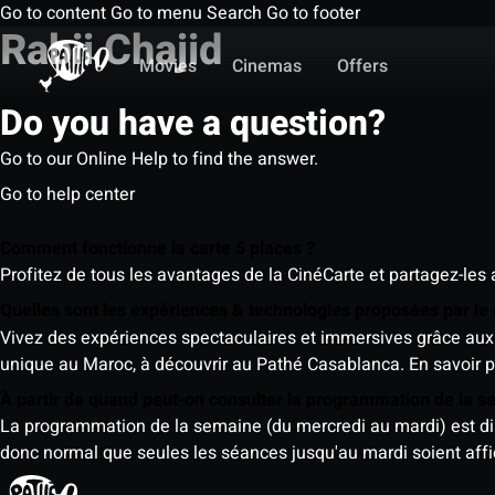
Go to content
Go to menu
Search
Go to footer
Rabii Chajid
Movies
Cinemas
Offers
Do you have a question?
Go to our Online Help to find the answer.
Go to help center
Comment fonctionne la carte 5 places ?
Profitez de tous les avantages de la CinéCarte et partagez-les 
Quelles sont les expériences & technologies proposées par l
Vivez des expériences spectaculaires et immersives grâce aux 
unique au Maroc, à découvrir au Pathé Casablanca.
En savoir p
À partir de quand peut-on consulter la programmation de la 
La programmation de la semaine (du mercredi au mardi) est dispo
donc normal que seules les séances jusqu'au mardi soient aff