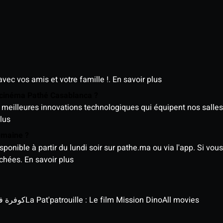
avec vos amis et votre famille !.
En savoir plus
e cinéma Pathé Casablanca ?
meilleures innovations technologiques qui équipent nos salles
lus
semaine ?
nible à partir du lundi soir sur pathe.ma ou via l'app. Si vous 
ichées.
En savoir plus
كوفرة في الغي
La Pat'patrouille : Le film Mission Dino
All movies